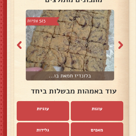
צפיות
523 צפיות
בלונדיז חמאת בו...
עוד באמהות מבשלות ביחד
עוגות
עוגיות
מאפים
גלידות