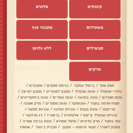
קינוחים
סלטים
פשטידות
מתכוני עוף
תבשילים
ללא גלוטן
מרקים
מפת אתר
/
ביטול עסקה
/
כניסת ספקים
/
מתכונים
/
כדורי שוקולד
/
עוגת שוקולד
/
מתכון לפנקייק
/
מתכון לפיצה
/
עוגת תפוזים
/
עוגה בחושה
/
עוגת שמרים
/
עוגת ביסקוויטים
/
תפוח אדמה בתנור
/
שקשוקה
/
עוגת מספרים
/
מרק אפונה
/
פריקסה
/
עוגת בננות
/
עוגיות טחינה
/
עוגיות חמאה
/
עוגיות שוקולד צ׳יפס
/
אלפחורס
/
בראוניז
/
דג מרוקאי
/
עוף בתנור
/
מרק עדשים
/
פלפל ממולא
/
עוגת גבינה אפויה
/
מתכון לאורז
/
תנאי שימוש - תקנון
/
תכנית בישול
/
אסאדו