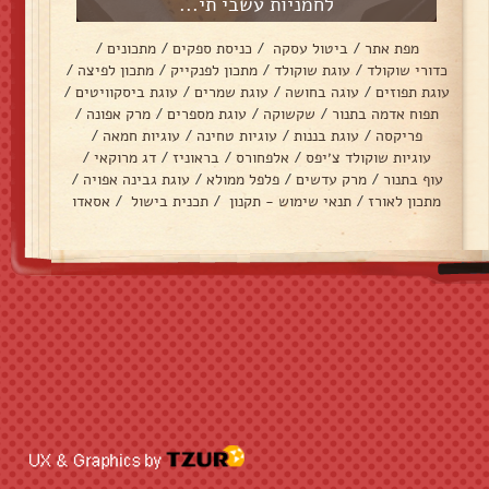
לחמניות עשבי תי...
מפת אתר
/
ביטול עסקה
/
כניסת ספקים
/
מתכונים
/
כדורי שוקולד
/
עוגת שוקולד
/
מתכון לפנקייק
/
מתכון לפיצה
/
עוגת תפוזים
/
עוגה בחושה
/
עוגת שמרים
/
עוגת ביסקוויטים
/
תפוח אדמה בתנור
/
שקשוקה
/
עוגת מספרים
/
מרק אפונה
/
פריקסה
/
עוגת בננות
/
עוגיות טחינה
/
עוגיות חמאה
/
עוגיות שוקולד צ׳יפס
/
אלפחורס
/
בראוניז
/
דג מרוקאי
/
עוף בתנור
/
מרק עדשים
/
פלפל ממולא
/
עוגת גבינה אפויה
/
מתכון לאורז
/
תנאי שימוש - תקנון
/
תכנית בישול
/
אסאדו