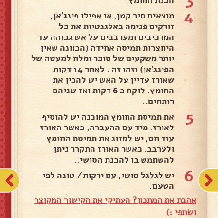
3
הכנת החומץ.
4
מוצאים סיר קטן, או אפילו פינג'אן,
זורקים פנימה באלגנטיות את כל
המרכיבים ומערבבים על אש גבוהה עד
היווצרות תמיסה אחידה (הכוונה שאין
יותר משקעים של סוכר ומלח למעטה של
הפינג'אן) וזהו זה . לאחר 14 דקות
שאורז עדיין על האש יש להכין את
החומץ. לוקח כ 6 דקות ואז שניהם
רותחים..
5
את תמיסת החומץ המוכנה יש להוסיף
לאורז. מיד עם ההעברה, כאשר האורז
עוד חם, יש למזוג את תמיסת החומץ
ולערבב. כאשר האורז התקרר ניתן
להשתמש בו להכנת הסושי..
6
יש לגלגל סושי, עם ירקות/ טונה לפי
הטעם.
אהבת את המתכון? העתיקי את הקישור המקוצר
ושתפי :)