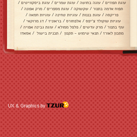
עוגת תפוזים
/
עוגה בחושה
/
עוגת שמרים
/
עוגת ביסקוויטים
/
תפוח אדמה בתנור
/
שקשוקה
/
עוגת מספרים
/
מרק אפונה
/
פריקסה
/
עוגת בננות
/
עוגיות טחינה
/
עוגיות חמאה
/
עוגיות שוקולד צ׳יפס
/
אלפחורס
/
בראוניז
/
דג מרוקאי
/
עוף בתנור
/
מרק עדשים
/
פלפל ממולא
/
עוגת גבינה אפויה
/
מתכון לאורז
/
תנאי שימוש - תקנון
/
תכנית בישול
/
אסאדו