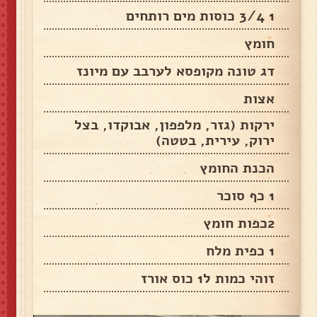
1 3/4 כוסות מים רותחים
חומץ
דג טונה מקופסא לערבב עם מיונז
אצות
ירקות (גזר, מלפפון, אבוקדו, בצל
ירוק, עירית, בטטה)
הכנת החומץ
1 כף סוכר
2כפות חומץ
1 כפית מלח
זוהי כמות ל1 כוס אורז