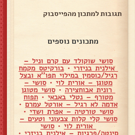
תגובות למתכון מהפייסבוק
מתכונים נוספים
סושי שוקולד עם קרם וניל –
אילנית בניזרי
•
בורקיטס מקמח
רגיל/כוסמין במילוי תפו''א ובצל
מטוגן – אורית לוי
•
סושי –
רונית אבוחצירה
•
סושי מטוגן
מטורף – נטלי באבאי
•
תפוח
אדמה לא רגיל – אורטל עמרם
•
סושי טורטיה – אפרת ושדי
•
סושי קלי קלות צבעוני וטעים –
אורית לוי
•
סושי
סינטה/פרגיות – אילנית בניזרי
•