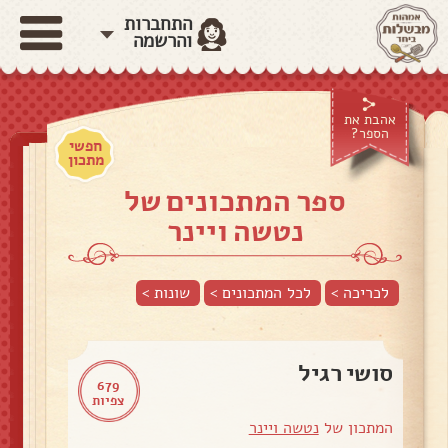
התחברות
והרשמה
אהבת את
הספר?
חפשי
מתכון
ספר המתכונים של
נטשה ויינר
לכריכה >
לכל המתכונים >
שונות
>
סושי רגיל
679
צפיות
המתכון של
נטשה ויינר