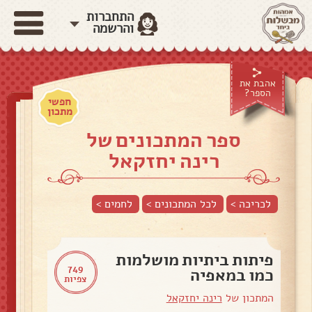
התחברות
והרשמה
אהבת את
הספר?
חפשי
מתכון
ספר המתכונים של
רינה יחזקאל
לכריכה >
לכל המתכונים >
לחמים
>
פיתות ביתיות מושלמות
749
כמו במאפיה
צפיות
המתכון של
רינה יחזקאל