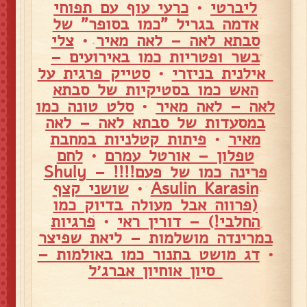
ליברטי
•
כרעי עוף עם תפוחי
אדמה בגריל "כמו בסופר" של
סבתא לאה – לאה מאיר
•
צלי
בשר ופטריות כמו באירועים –
אילנית בניזרי
•
סטייק פרגית על
האש כמו בסטיקיות של סבתא
לאה – לאה מאיר
•
סלט טונה כמו
במסעדות של סבתא לאה – לאה
מאיר
•
פיתות קטלניות במחבת
טפלון – אורטל עמרם
•
לחם
פרינה כמו של פעם!!!! – Shuly
Asulin Karasin
•
שושני קצף
(פרווה אבל מעולה בדיוק כמו
החלבי!) – דורין ראי
•
פרגיות
במרינדה מושלמות – ליאת שפיצר
•
דג מושט בתנור כמו באולמות –
סיון אוחיון אברג׳ל