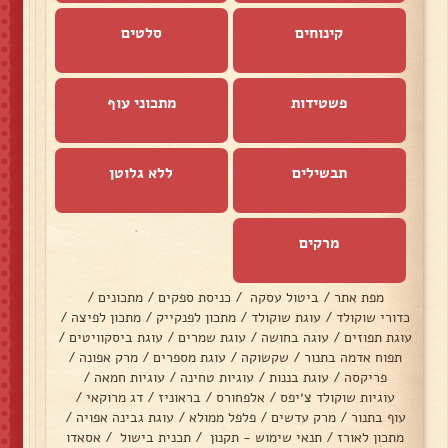
קינוחים
סלטים
פשטידות
מתכוני עוף
תבשילים
ללא גלוטן
מרקים
מפת אתר
/
ביטול עסקה
/
כניסת ספקים
/
מתכונים
/
כדורי שוקולד
/
עוגת שוקולד
/
מתכון לפנקייק
/
מתכון לפיצה
/
עוגת תפוזים
/
עוגה בחושה
/
עוגת שמרים
/
עוגת ביסקוויטים
/
תפוח אדמה בתנור
/
שקשוקה
/
עוגת מספרים
/
מרק אפונה
/
פריקסה
/
עוגת בננות
/
עוגיות טחינה
/
עוגיות חמאה
/
עוגיות שוקולד צ׳יפס
/
אלפחורס
/
בראוניז
/
דג מרוקאי
/
עוף בתנור
/
מרק עדשים
/
פלפל ממולא
/
עוגת גבינה אפויה
/
מתכון לאורז
/
תנאי שימוש - תקנון
/
תכנית בישול
/
אסאדו