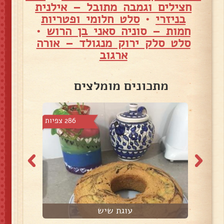
חצילים וגמבה מתובל – אילנית
בניזרי
•
סלט חלומי ופטריות
חמות – סוניה סאני בן הרוש
•
סלט סלק ירוק מנגולד – אורה
ארגוב
מתכונים מומלצים
2 צפיות
286 צפיות
עוגת שיש