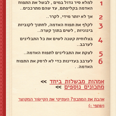
1
למלא סיר גדול במים , לבשל את התפוח
האדמה בקליפתם, עד שהם מתרככים..
2
אך לא יותר מידי, לקרר..
3
לקלף את תפוח האדמה, לחתוך לקוביות
בינוניות , לשים בתוך קערה..
4
בצלוחית קטנה לשים את כל התבלינים
לערבב..
5
לצקת את התבלינים לתפוח האדמה..
6
לערבב בעדינות כדי לא לרסק את התפוח
האדמה. .
אמהות מבשלות ביחד
>>
מתכונים נוספים
>>
אהבת את המתכון? העתיקי את הקישור המקוצר
ושתפי :)