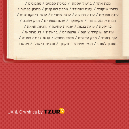
מפת אתר
/
ביטול עסקה
/
כניסת ספקים
/
מתכונים
/
כדורי שוקולד
/
עוגת שוקולד
/
מתכון לפנקייק
/
מתכון לפיצה
/
עוגת תפוזים
/
עוגה בחושה
/
עוגת שמרים
/
עוגת ביסקוויטים
/
תפוח אדמה בתנור
/
שקשוקה
/
עוגת מספרים
/
מרק אפונה
/
פריקסה
/
עוגת בננות
/
עוגיות טחינה
/
עוגיות חמאה
/
עוגיות שוקולד צ׳יפס
/
אלפחורס
/
בראוניז
/
דג מרוקאי
/
עוף בתנור
/
מרק עדשים
/
פלפל ממולא
/
עוגת גבינה אפויה
/
מתכון לאורז
/
תנאי שימוש - תקנון
/
תכנית בישול
/
אסאדו