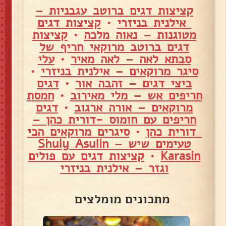
קציצות דגים ברוטב עגבניות –
אילנית בניזרי
•
קציצות דגים
מטוגנות – נאוה מלכה
•
קציצות
דגים ברוטב מרוקאי חריף של
סבתא לאה – לאה מאיר
•
עלי
סיגר מרוקאים – אילנית בניזרי
•
ביצי דגים – זהבה אור
•
דגים
חריפים אש – מלי מאירוב
•
חמסת
מרוקאים – אורה ארגוב
•
דגים
חריפים עם חומוס -דורית כהן –
דורית כהן
•
סיגרים מרוקאים הכי
טעימים שיש – Shuly Asulin
Karasin
•
קציצות דגים עם פולים
וגזר – אילנית בניזרי
מתכונים מומלצים