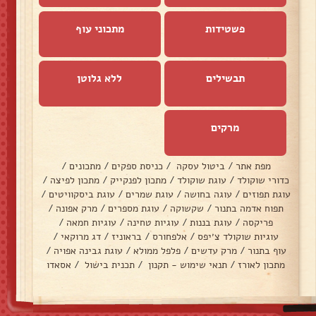
פשטידות
מתכוני עוף
תבשילים
ללא גלוטן
מרקים
מפת אתר
/
ביטול עסקה
/
כניסת ספקים
/
מתכונים
/
כדורי שוקולד
/
עוגת שוקולד
/
מתכון לפנקייק
/
מתכון לפיצה
/
עוגת תפוזים
/
עוגה בחושה
/
עוגת שמרים
/
עוגת ביסקוויטים
/
תפוח אדמה בתנור
/
שקשוקה
/
עוגת מספרים
/
מרק אפונה
/
פריקסה
/
עוגת בננות
/
עוגיות טחינה
/
עוגיות חמאה
/
עוגיות שוקולד צ׳יפס
/
אלפחורס
/
בראוניז
/
דג מרוקאי
/
עוף בתנור
/
מרק עדשים
/
פלפל ממולא
/
עוגת גבינה אפויה
/
מתכון לאורז
/
תנאי שימוש - תקנון
/
תכנית בישול
/
אסאדו