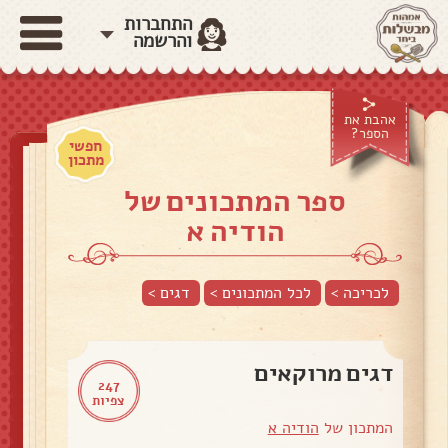
התחברות
והרשמה
אהבת את
הספר?
חפשי
מתכון
ספר המתכונים של
הודיה א
לכריכה >
לכל המתכונים >
דגים
>
דגים מרוקאים
247
צפיות
המתכון של
הודיה א