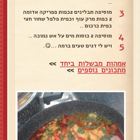
..
3
מוסיפה תבלינים 2כפות פפריקה אדומה
2 כפות מרק עוף 1כפית פלפל שחור חצי
כפית כרכום ..
4
מוסיפה 2 כוסות מים על אש נמוכה ..
5
ויש לי דגים טעים ברמה ...😋.
אמהות מבשלות ביחד
>>
מתכונים נוספים
>>