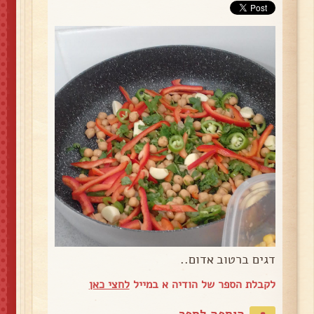
דגים ברטוב אדום..
לקבלת הספר של הודיה א במייל
לחצי כאן
הוספה לספר