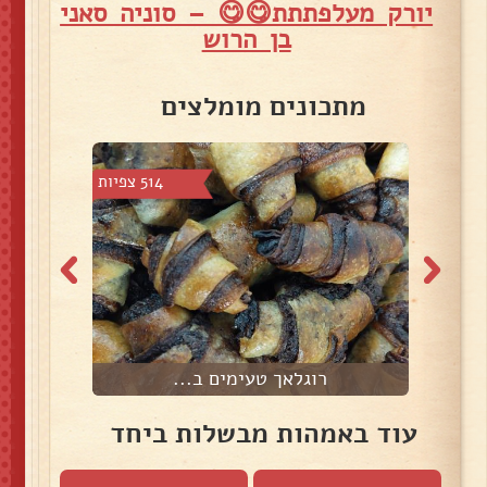
יורק מעלפתתת😋😋 – סוניה סאני
בן הרוש
מתכונים מומלצים
5 צפיות
514 צפיות
רוגלאך טעימים ב...
ע
עוד באמהות מבשלות ביחד