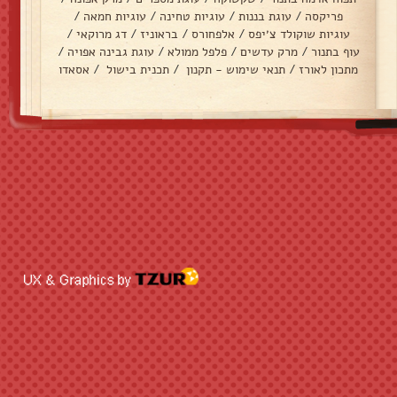
פריקסה
/
עוגת בננות
/
עוגיות טחינה
/
עוגיות חמאה
/
עוגיות שוקולד צ׳יפס
/
אלפחורס
/
בראוניז
/
דג מרוקאי
/
עוף בתנור
/
מרק עדשים
/
פלפל ממולא
/
עוגת גבינה אפויה
/
מתכון לאורז
/
תנאי שימוש - תקנון
/
תכנית בישול
/
אסאדו