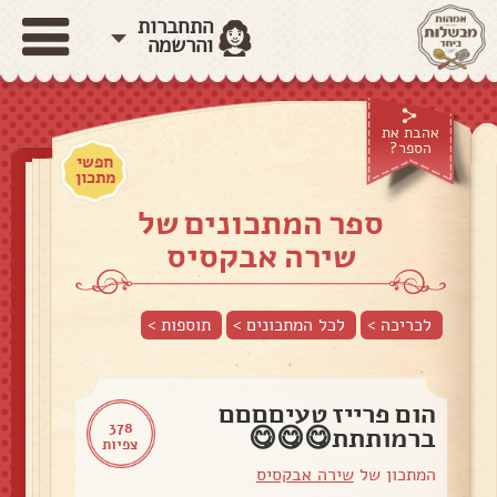
התחברות
והרשמה
אהבת את
הספר?
חפשי
מתכון
ספר המתכונים של
שירה אבקסיס
לכריכה >
לכל המתכונים >
תוספות
>
הום פרייז טעיםםםם
378
ברמותתת😋😋😋
צפיות
המתכון של
שירה אבקסיס