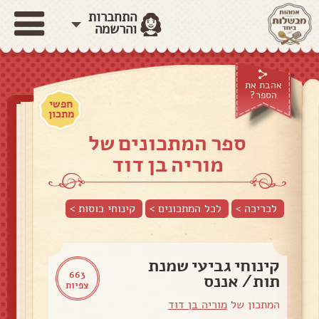
התחברות
והרשמה
אהבת את
הספר?
חפשי
מתכון
ספר המתכונים של
מוריה בן דוד
לכריכה >
לכל המתכונים >
קינוחי כוסות
>
קינוחי גביעי שמנת
663
תות/ אננס
צפיות
המתכון של
מוריה בן דוד