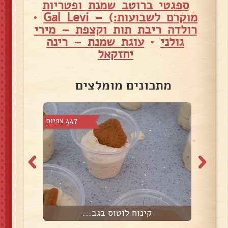
ספגטי ברוטב שמנת ופטריות
מוקרם לשבועות:) – Gal Levi
•
רולדה ריבת תות וקצפת – מירי
גולני
•
עוגת שמנת – רינה
יחזקאל
מתכונים מומלצים
צפיות
447 צפיות
קינוח לוטוס בגב...