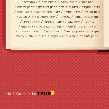
מפת אתר
/
ביטול עסקה
/
כניסת ספקים
/
מתכונים
/
כדורי שוקולד
/
עוגת שוקולד
/
מתכון לפנקייק
/
מתכון לפיצה
/
עוגת תפוזים
/
עוגה בחושה
/
עוגת שמרים
/
עוגת ביסקוויטים
/
תפוח אדמה בתנור
/
שקשוקה
/
עוגת מספרים
/
מרק אפונה
/
פריקסה
/
עוגת בננות
/
עוגיות טחינה
/
עוגיות חמאה
/
עוגיות שוקולד צ׳יפס
/
אלפחורס
/
בראוניז
/
דג מרוקאי
/
עוף בתנור
/
מרק עדשים
/
פלפל ממולא
/
עוגת גבינה אפויה
/
מתכון לאורז
/
תנאי שימוש - תקנון
/
תכנית בישול
/
אסאדו