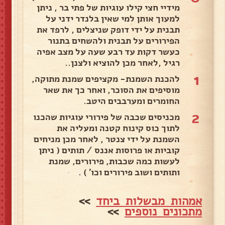
מידיי חצי קילו עוגיות של פתי בר , ניתן
למעוך אותן למי שאין בלנדר ידני על
תבנית על ידי דופק שניצלים , לרפד את
הפירורים על תבנית ולהשחים בתנור
כעשר דקות עד רבע שעה על מצב אפיה
רגיל ,לאחר מכן להוציא ולצנן..
1
להכנת השמנת- מקציפים שמנת מתוקה,
מוסיפים את הסוכר, ואחר כך את שאר
החומרים ומערבבים היטב.
2
מכניסים שכבה של פירורי עוגיות שהכנו
לתוך כוס קינוח קטנה ומעליה את
השמנת על ידי צנטר , לאחר מכן מניחים
קוביות או פרוסות אננס / תותים ( ניתן
לעשות כמה שכבות, פירורים, שמנת
ותותים ושוב פירורים וכו' ) .
אמהות מבשלות ביחד
>>
מתכונים נוספים
>>