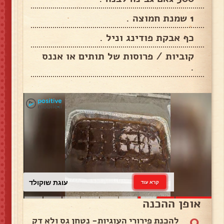
1 שמנת חמוצה .
כף אבקת פודינג וניל .
קוביות / פרוסות של תותים או אננס
.
עוגת שוקולד
קרא עוד
אופן ההכנה
0
להכנת פירורי העוגיות- נטחן גס ולא דק