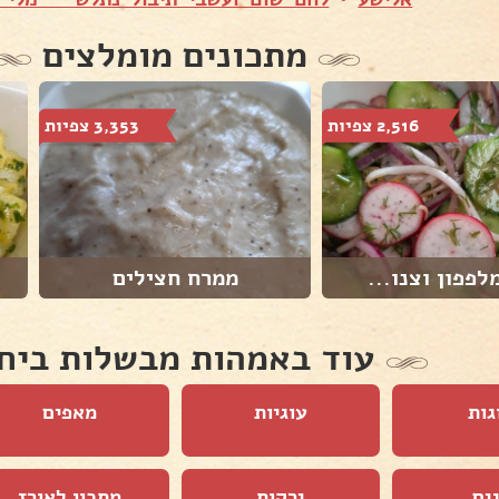
מתכונים מומלצים
2,516 צפיות
3,353 צפיות
לפפון וצנו...
ממרח חצילים
עוד באמהות מבשלות ביח
גות
עוגיות
מאפים
ים
ירקות
מתכון לאורז