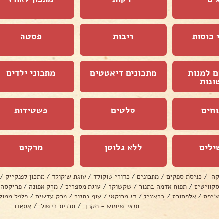
 כוסות
ריבות
פסטה
ם למנות
מתכונים דיאטטים
מתכוני ילדים
ונות
וחים
סלטים
פשטידות
ילים
ללא גלוטן
מרקים
קה
/
כניסת ספקים
/
מתכונים
/
כדורי שוקולד
/
עוגת שוקולד
/
מתכון לפנקייק
/
סקוויטים
/
תפוח אדמה בתנור
/
שקשוקה
/
עוגת מספרים
/
מרק אפונה
/
פריקסה
צ׳יפס
/
אלפחורס
/
בראוניז
/
דג מרוקאי
/
עוף בתנור
/
מרק עדשים
/
פלפל ממול
תנאי שימוש - תקנון
/
תכנית בישול
/
אסאדו