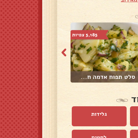
5,185 צפיות
2,643 צפיות
סלט תפוח אדמה ח...
סלט זעלוק
ד
גלידות
לחמים