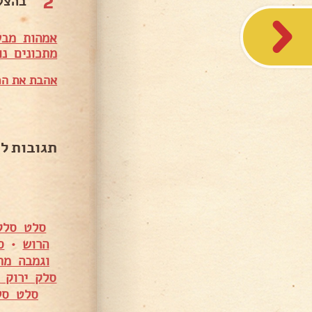
2
בהצל
אמהות מבש
מתכונים נו
אהבת את המ
תגובות ל
סלט סלק 
הרוש
•
ס
וגמבה מת
סלק ירוק 
סלט סלק סגנ