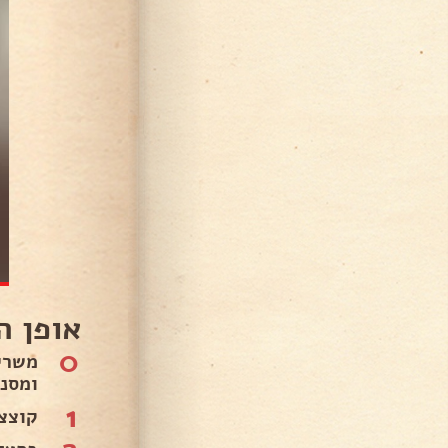
אופן ה
0
משרי
ומסננ
1
קוצצ