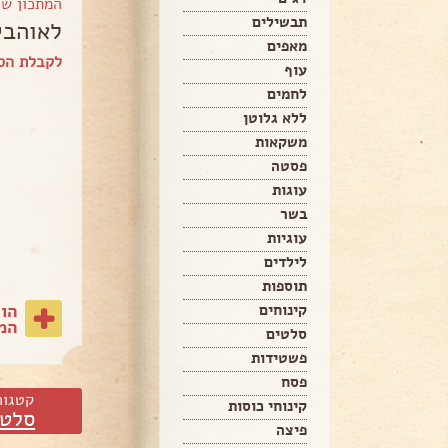
המתכון ש
תבשילים
לאוהבי
מאפים
לקבלת הס
עוף
לחמים
ללא גלוטן
משקאות
פסטה
עוגות
בשר
עוגיות
לילדים
תוספות
הו
קינוחים
המת
סלטים
פשטידות
פסח
קטגור
קינוחי כוסות
סלטי
פיצה