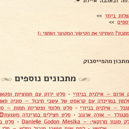
חה ובאהבה איילת ❤.
לות ביחד
>>
ספים
>>
תכון? העתיקי את הקישור המקוצר ושתפי :)
מתכון מהפייסבוק
מתכונים נוספים
אדום – אילנית בניזרי
•
סלט ירוק עם חמוציות ופקאן
למון במרינדה עם קראסט של עשבי תיבול – סוניה סאני
ובל – אילנית בניזרי
•
סלט חלומי ופטריות חמות – סונ
מנגולד – אורה ארגוב
•
סלט חצילים במרינדה משגעת😍
ון מרוקאי: – Danielle Godon Mesika
•
סלט בו
אלישע
•
לחם שום ועשבי תיבול נתלש – מלי מ