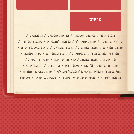
מרקים
מפת אתר
/
ביטול עסקה
/
כניסת ספקים
/
מתכונים
/
כדורי שוקולד
/
עוגת שוקולד
/
מתכון לפנקייק
/
מתכון לפיצה
/
עוגת תפוזים
/
עוגה בחושה
/
עוגת שמרים
/
עוגת ביסקוויטים
/
תפוח אדמה בתנור
/
שקשוקה
/
עוגת מספרים
/
מרק אפונה
/
פריקסה
/
עוגת בננות
/
עוגיות טחינה
/
עוגיות חמאה
/
עוגיות שוקולד צ׳יפס
/
אלפחורס
/
בראוניז
/
דג מרוקאי
/
עוף בתנור
/
מרק עדשים
/
פלפל ממולא
/
עוגת גבינה אפויה
/
מתכון לאורז
/
תנאי שימוש - תקנון
/
תכנית בישול
/
אסאדו