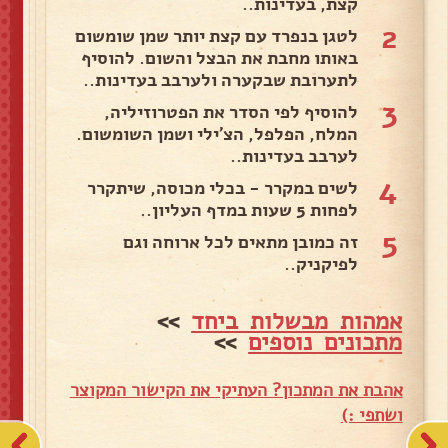
קצת, בעדינות..
2
לטגן בנפרד עם קצת יותר שמן שומשום
באותו מחבת את הבצל והשום. להוסיף
לתערובת שבקערה ולערבב בעדינות..
3
להוסיף לפי הסדר את הפטרוזיליה,
המלח, הפלפל, הצ'ילי ושמן השומשום.
לערבב בעדינות..
4
לשים במקרר - בכלי מכוסה, שיתקרר
לפחות 5 שעות במדף העליון..
5
זה כמובן מתאים לכל ארוחה וגם
לפיקניק..
אמהות מבשלות ביחד
>>
מתכונים נוספים
>>
אהבת את המתכון? העתיקי את הקישור המקוצר
ושתפי :)