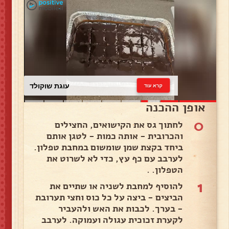
עוגת שוקולד
קרא עוד
אופן ההכנה
0
לחתוך גס את הקישואים, החצילים
והכרובית - אותה כמות - לטגן אותם
ביחד בקצת שמן שומשום במחבת טפלון.
לערבב עם כף עץ, כדי לא לשרוט את
הטפלון. .
1
להוסיף למחבת לשניה או שתיים את
הביצים - ביצה על כל כוס וחצי תערובת
- בערך. לכבות את האש ולהעביר
לקערת זכוכית עגולה ועמוקה. לערבב