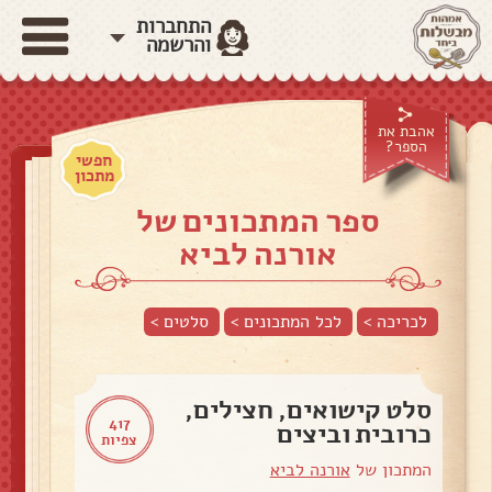
התחברות
והרשמה
אהבת את
הספר?
חפשי
מתכון
ספר המתכונים של
אורנה לביא
לכריכה >
לכל המתכונים >
סלטים
>
סלט קישואים, חצילים,
417
כרובית וביצים
צפיות
המתכון של
אורנה לביא