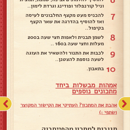
וניל קורנפלור ופודינג וגרדת לימון..
7
להכניס מעט מקצף החלבונים לעיסה
ואז להוסיף בהדרגה את שאר הקצף
בקיפול..
8
לשמן תבנית ולאפות חצי שעה ב200
מעלות וחצי שעה ב160 ..
9
לכבות את התנור ולהשאיר את העוגה
לשעה נוספת להצטנן..
10
בתאבון.
אמהות מבשלות ביחד
מ
תכונים נוספים
אהבת את המתכון? העתיקי את הקישור המקוצר
ושתפי :)
תגובות למתכון מהפייסבוק