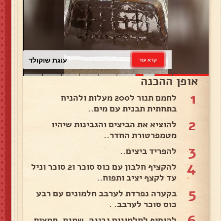
עוגת שוקולד
קרא עוד
אופן ההכנה
1
לחמם תנור ל200 מעלות ולהניח
בתחתית תבנית עם מים..
2
להוציא את הביצים והגבינות שיהיו
מטמפרטורת החדר..
3
להפריד ביצים..
4
להקציף חלבון עם כוס סוכר ו2 סוכר וניל
עד לקצף יציב ותפוח..
5
בקערה נפרדת לערבב חלמונים עם רבע
כוס סוכר לערבב. .
6
להוסיף לחלמונים גבינה, שמנת, תמצית