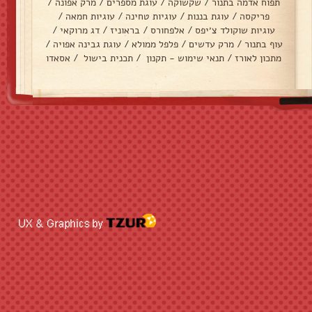
תפוח אדמה בתנור
/
שקשוקה
/
עוגת מספרים
/
מרק אפונה
/
פריקסה
/
עוגת בננות
/
עוגיות טחינה
/
עוגיות חמאה
/
עוגיות שוקולד צ׳יפס
/
אלפחורס
/
בראוניז
/
דג מרוקאי
/
עוף בתנור
/
מרק עדשים
/
פלפל ממולא
/
עוגת גבינה אפויה
/
מתכון לאורז
/
תנאי שימוש - תקנון
/
תכנית בישול
/
אסאדו