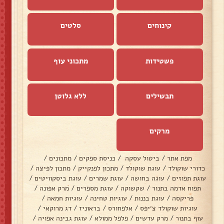
קינוחים
סלטים
פשטידות
מתכוני עוף
תבשילים
ללא גלוטן
מרקים
מפת אתר
/
ביטול עסקה
/
כניסת ספקים
/
מתכונים
/
כדורי שוקולד
/
עוגת שוקולד
/
מתכון לפנקייק
/
מתכון לפיצה
/
עוגת תפוזים
/
עוגה בחושה
/
עוגת שמרים
/
עוגת ביסקוויטים
/
תפוח אדמה בתנור
/
שקשוקה
/
עוגת מספרים
/
מרק אפונה
/
פריקסה
/
עוגת בננות
/
עוגיות טחינה
/
עוגיות חמאה
/
עוגיות שוקולד צ׳יפס
/
אלפחורס
/
בראוניז
/
דג מרוקאי
/
עוף בתנור
/
מרק עדשים
/
פלפל ממולא
/
עוגת גבינה אפויה
/