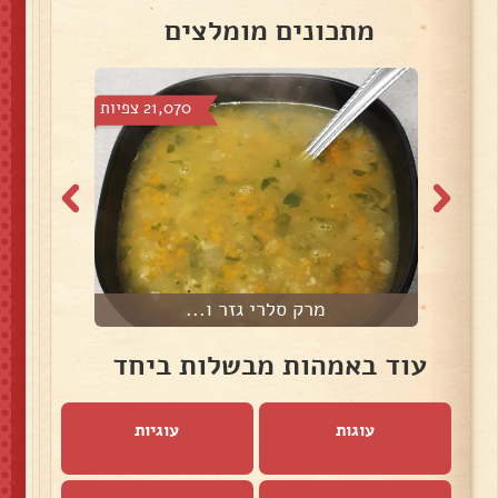
מתכונים מומלצים
צפיות
21,070 צפיות
מרק סלרי גזר ו...
עוד באמהות מבשלות ביחד
עוגות
עוגיות