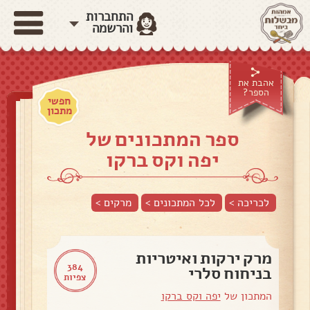
התחברות
והרשמה
אהבת את
הספר?
חפשי
מתכון
ספר המתכונים של
יפה וקס ברקו
לכריכה >
לכל המתכונים >
מרקים
>
מרק ירקות ואיטריות
384
בניחוח סלרי
צפיות
המתכון של
יפה וקס ברקו