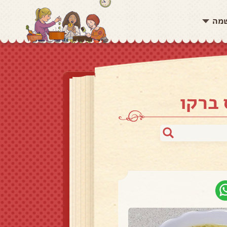
שמה
 ברקו