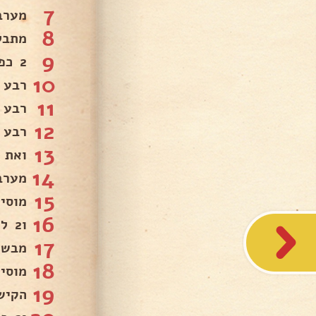
7
מערבבים 
8
מתבלי
9
2 כפות מרק עוף פרווה.
10
רבע 
11
רבע 
12
רבע 
13
ואת 
14
מערב
15
מוסי
16
ו2 ליטר מים.
17
מבשלים כ
18
מוסי
19
הקיש