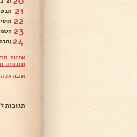
20
ו2 כפות סולת.
21
מבשלים 0
22
מוסי
23
השמי
24
ומבשלים 5 ד
אמהות מבש
מתכונים נו
אהבת את המ
תגובות ל