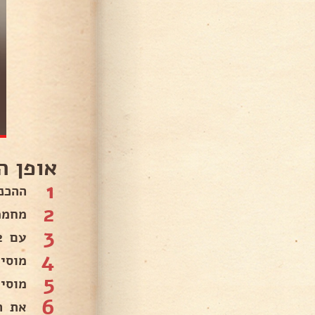
אופן ה
1
ההכנה
2
מחממ
3
עם 2 כפות שמן.
4
מוסי
5
מוסיפ
6
את ה