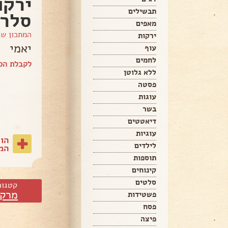
ירקו
תבשילים
סלרי
מאפים
המתכון ש
ירקות
יאמי
עוף
לחמים
לקבלת הספ
ללא גלוטן
פסטה
עוגות
בשר
דיאטטים
עוגיות
הו
לילדים
המת
תוספות
קינוחים
סלטים
קטגור
מרקי
פשטידות
פסח
פיצה