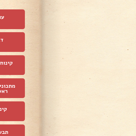
עו
דג
קינוחי
מתכוני
ראש
קינ
תבש