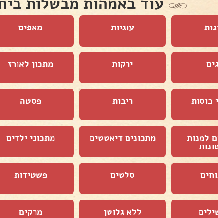
עוד באמהות מבשלות ביח
גות
עוגיות
מאפים
ים
ירקות
מתכון לאורז
 כוסות
ריבות
פסטה
ם למנות
מתכונים דיאטטים
מתכוני ילדים
ונות
וחים
סלטים
פשטידות
ילים
ללא גלוטן
מרקים