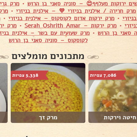
ים ירוקות מעלףף😍 – סוניה סאני בן הרוש
•
מרק גרי
מרק חרירה / אילנית בניזרי 💜 – אילנית בניזרי
•
מרק
ניזרי
•
מרק ירקות אדום לקוסקוס – אילנית בניזרי
•
מ
יזרי
•
מרק ירקות – Serah Oshrith Amar
•
מרק יר
 סאני בן הרוש
•
מרק שעועית עם בשר – אילנית בניזר
לקוסקוס – סוניה סאני בן הרוש
מתכונים מומלצים
7,086 צפיות
5,338 צפיות
חיטה וירקות
מרק זך