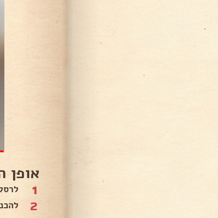
אופן ה
1
לרסק
2
להכנ