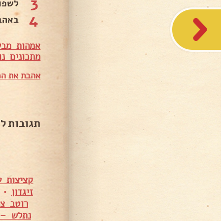
3
לשפו
4
באהבה
אמהות מבש
מתכונים נו
אהבת את המ
תגובות ל
קציצות ע
זיגדון
•
רוטב צה
נתלש – 