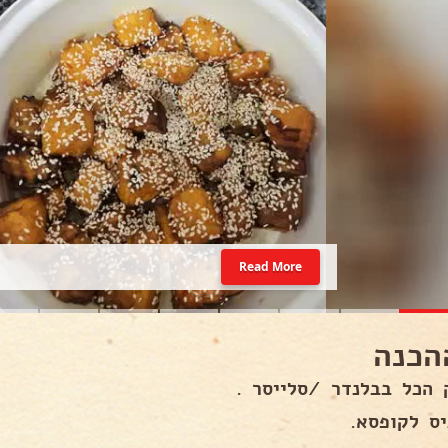
Read More
הכנה
 הכל בבלנדר /סלייסר .
יס לקופסא.