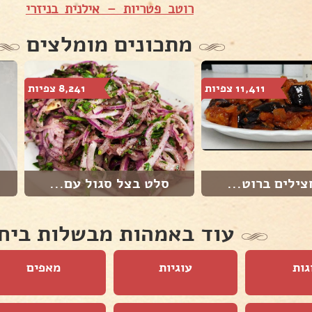
רוטב פטריות – אילנית בניזרי
מתכונים מומלצים
11,411 צפיות
8,241 צפיות
ילים ברוט...
סלט בצל סגול עם...
עוד באמהות מבשלות ביח
גות
עוגיות
מאפים