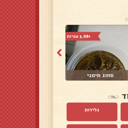
5,681 צפיות
4,192 צפיות
סחוג תימני
סלט חצילים בטעם...
ד
גלידות