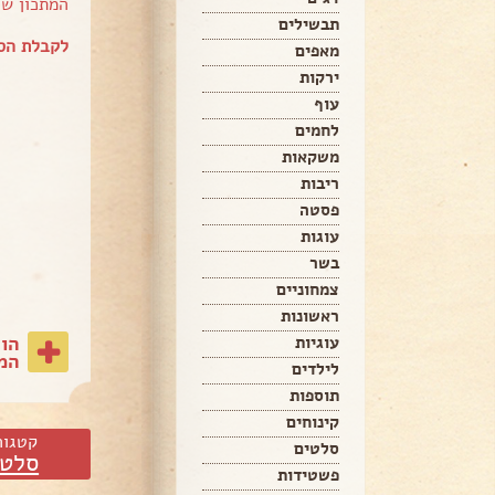
המתכון ש
תבשילים
לקבלת הספ
מאפים
ירקות
עוף
לחמים
משקאות
ריבות
פסטה
עוגות
בשר
צמחוניים
ראשונות
הו
עוגיות
המת
לילדים
תוספות
קינוחים
קטגור
סלטים
סלטי
פשטידות