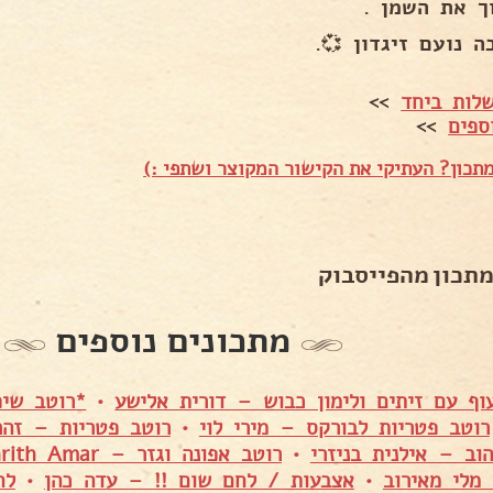
ך את השמן .
 נועם זיגדון 💞.
לות ביחד
>>
ספים
>>
תכון? העתיקי את הקישור המקוצר ושתפי :)
מתכון מהפייסבוק
מתכונים נוספים
וף עם זיתים ולימון כבוש – דורית אלישע
•
*רוטב שיפ
רוטב פטריות לבורקס – מירי לוי
•
רוטב פטריות – זהר
וב – אילנית בניזרי
•
רוטב אפונה וגזר – Serah Oshrith Amar
מלי מאירוב
•
אצבעות / לחם שום !! – עדה כהן
•
לח