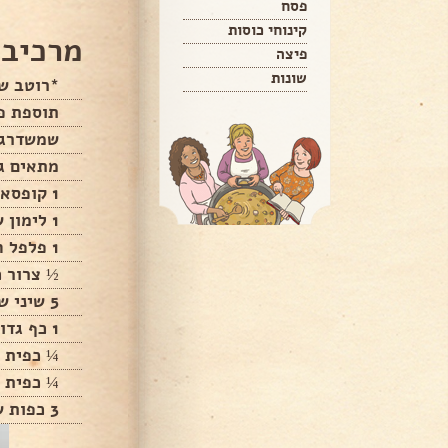
פסח
קינוחי כוסות
מרכיבי
פיצה
שונות
*רוטב שי
תוספת פ
שמשדרגת
מתאים גם
1 קופסא פלפל שיפקה כבוש
1 לימון שלם
1 פלפל חריף - אופציונלי
½ צרור כ
5 שיני שום
1 כף גדושה פפריקה מתוקה
¼ כפית 
¼ כפית 
3 כפות שמן