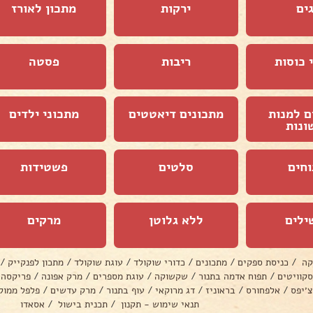
ים
ירקות
מתכון לאורז
 כוסות
ריבות
פסטה
ם למנות
מתכונים דיאטטים
מתכוני ילדים
ונות
וחים
סלטים
פשטידות
ילים
ללא גלוטן
מרקים
קה
/
כניסת ספקים
/
מתכונים
/
כדורי שוקולד
/
עוגת שוקולד
/
מתכון לפנקייק
/
סקוויטים
/
תפוח אדמה בתנור
/
שקשוקה
/
עוגת מספרים
/
מרק אפונה
/
פריקסה
צ׳יפס
/
אלפחורס
/
בראוניז
/
דג מרוקאי
/
עוף בתנור
/
מרק עדשים
/
פלפל ממול
תנאי שימוש - תקנון
/
תכנית בישול
/
אסאדו