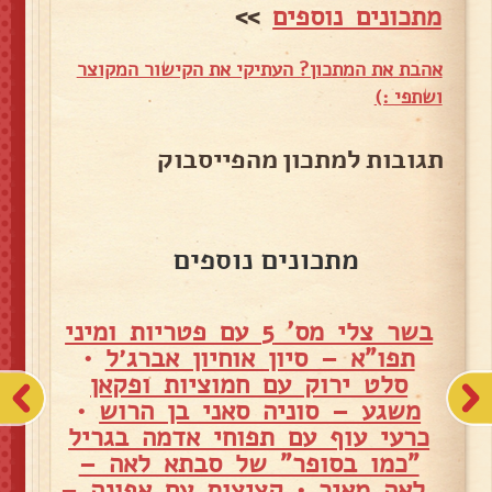
מתכונים נוספים
>>
אהבת את המתכון? העתיקי את הקישור המקוצר
ושתפי :)
תגובות למתכון מהפייסבוק
מתכונים נוספים
בשר צלי מס' 5 עם פטריות ומיני
תפו"א – סיון אוחיון אברג׳ל
•
סלט ירוק עם חמוציות ופקאן
משגע – סוניה סאני בן הרוש
•
כרעי עוף עם תפוחי אדמה בגריל
"כמו בסופר" של סבתא לאה –
לאה מאיר
•
קציצות עם אפונה –