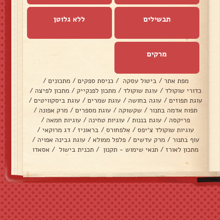
תבשילים
ללא גלוטן
מרקים
מפת אתר
/
ביטול עסקה
/
כניסת ספקים
/
מתכונים
/
כדורי שוקולד
/
עוגת שוקולד
/
מתכון לפנקייק
/
מתכון לפיצה
/
עוגת תפוזים
/
עוגה בחושה
/
עוגת שמרים
/
עוגת ביסקוויטים
/
תפוח אדמה בתנור
/
שקשוקה
/
עוגת מספרים
/
מרק אפונה
/
פריקסה
/
עוגת בננות
/
עוגיות טחינה
/
עוגיות חמאה
/
עוגיות שוקולד צ׳יפס
/
אלפחורס
/
בראוניז
/
דג מרוקאי
/
עוף בתנור
/
מרק עדשים
/
פלפל ממולא
/
עוגת גבינה אפויה
/
מתכון לאורז
/
תנאי שימוש - תקנון
/
תכנית בישול
/
אסאדו