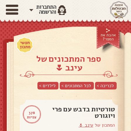
התחברות
והרשמה
אהבת את
הספר?
חפשי
מתכון
ספר המתכונים של
עינב 🌷
לכריכה >
לכל המתכונים >
לילדים
>
טורטיות בדבש עם פרי
378
ויוגורט
צפיות
המתכון של
עינב 🌷