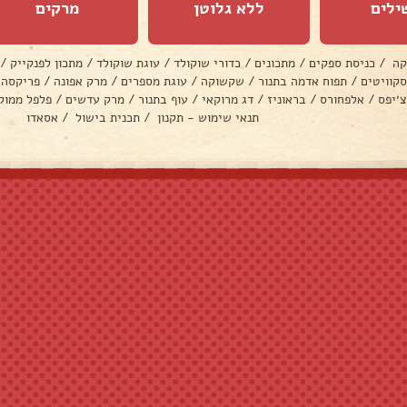
ילים
ללא גלוטן
מרקים
קה
/
כניסת ספקים
/
מתכונים
/
כדורי שוקולד
/
עוגת שוקולד
/
מתכון לפנקייק
/
סקוויטים
/
תפוח אדמה בתנור
/
שקשוקה
/
עוגת מספרים
/
מרק אפונה
/
פריקסה
צ׳יפס
/
אלפחורס
/
בראוניז
/
דג מרוקאי
/
עוף בתנור
/
מרק עדשים
/
פלפל ממול
תנאי שימוש - תקנון
/
תכנית בישול
/
אסאדו