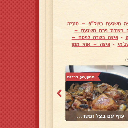
ה משגעת כשל"פ – סוניה
 בצורת פרח משגעת –
•
פיצה כשרה לפסח –
'מי
•
פיצה – אתי ממן
50,900 צפיות
47,883 צפיות
עוף עם בצל ופטר...
עוף עם בצל