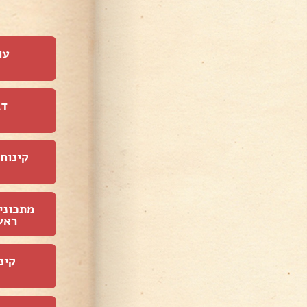
עו
דג
קינוחי
מתכוני
ראש
קינ