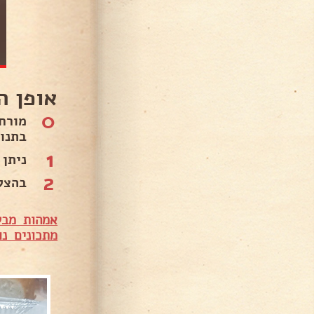
 ההכנה
0
ופים
ם. .
1
ם. .
2
❤️.
שלות ביחד
נים נוספים