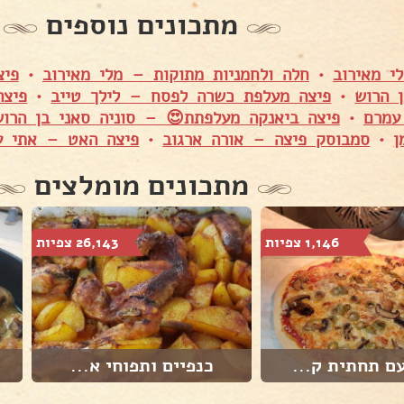
מתכונים נוספים
י מאירוב
•
חלה ולחמניות מתוקות – מלי מאירוב
•
פיצ
ן הרוש
•
פיצה מעלפת כשרה לפסח – לילך טייב
•
פיצה
עמרם
•
פיצה ביאנקה מעלפתת😍 – סוניה סאני בן הרוש
ן
•
סמבוסק פיצה – אורה ארגוב
•
פיצה האט – אתי עג
מתכונים מומלצים
1,146 צפיות
26,143 צפיות
ם תחתית ק...
כנפיים ותפוחי א...