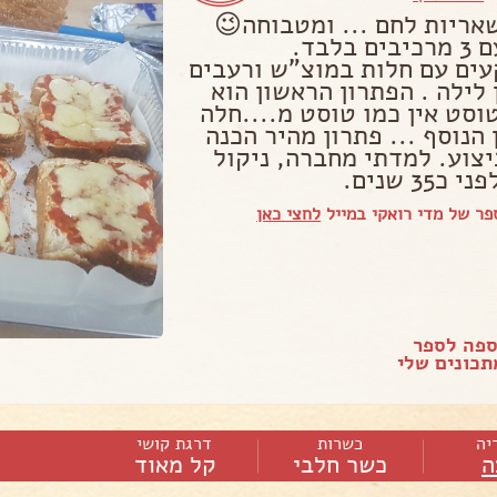
שאריות לחם ... ומטבוחה😉
פיצה עם 3 מרכיבים בלבד.
ים עם חלות במוצ"ש ורעבים
לילה . הפתרון הראשון הוא
וסט אין כמו טוסט מ....חלה
הנוסף ... פתרון מהיר הכנה
יצוע. למדתי מחברה, ניקול
35 שנים.
ר של מדי רואקי במייל
לחצי כאן
ספה לספר
כונים שלי
יה
כשרות
דרגת קושי
ה
כשר חלבי
קל מאוד