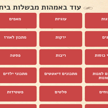
עוד באמהות מבשלות ביח
גות
עוגיות
מאפים
ים
ירקות
מתכון לאורז
 כוסות
ריבות
פסטה
ם למנות
מתכונים דיאטטים
מתכוני ילדים
ונות
וחים
סלטים
פשטידות