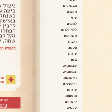
ניצול 
תבשילים
מאפים
כשנתקע
עוף
באישון 
לחמים
להכין ט
הפתרון 
ללא גלוטן
וקל לב
משקאות
שמה, לפני כ
ריבות
פסטה
לקבלת הספ
עוגות
בשר
טבעוניים
צמחוניים
הו
ראשונות
המת
דיאטטים
עוגיות
תוספות
קטגור
קינוחים
פיצ
סלטים