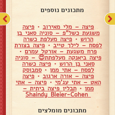
מתכונים נוספים
פיצה – מלי מאירוב
•
פיצה
משגעת כשל"פ – סוניה סאני בן
הרוש
•
פיצה מעלפת כשרה
לפסח – לילך טייב
•
פיצה בצורת
פרח משגעת – אורטל עמרם
•
פיצה ביאנקה מעלפתת😍 – סוניה
סאני בן הרוש
•
פיצה כשרה
לפסח – אתי ממן
•
סמבוסק
פיצה – אורה ארגוב
•
פיצה
האט – אתי עג'מי
•
פיצה – אתי
ממן
•
תבלין פיצה ביתית –
Shaindy Bleier-Cohen
מתכונים מומלצים