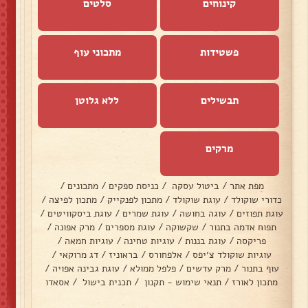
קינוחים
סלטים
פשטידות
מתכוני עוף
תבשילים
ללא גלוטן
מרקים
מפת אתר
/
ביטול עסקה
/
כניסת ספקים
/
מתכונים
/
כדורי שוקולד
/
עוגת שוקולד
/
מתכון לפנקייק
/
מתכון לפיצה
/
עוגת תפוזים
/
עוגה בחושה
/
עוגת שמרים
/
עוגת ביסקוויטים
/
תפוח אדמה בתנור
/
שקשוקה
/
עוגת מספרים
/
מרק אפונה
/
פריקסה
/
עוגת בננות
/
עוגיות טחינה
/
עוגיות חמאה
/
עוגיות שוקולד צ׳יפס
/
אלפחורס
/
בראוניז
/
דג מרוקאי
/
עוף בתנור
/
מרק עדשים
/
פלפל ממולא
/
עוגת גבינה אפויה
/
מתכון לאורז
/
תנאי שימוש - תקנון
/
תכנית בישול
/
אסאדו