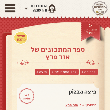
התחברות
והרשמה
אהבת את
הספר?
חפשי
מתכון
ספר המתכונים של
אור פרץ
לכריכה >
לכל המתכונים >
פיצה
>
פיצה pizza
373
צפיות
המתכון של
אור פרץ