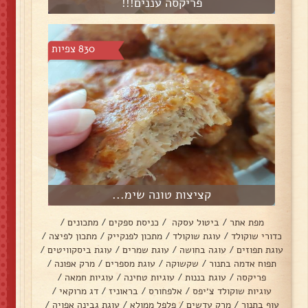
פריקסה עננים!!!
830 צפיות
קציצות טונה שימ...
מפת אתר
/
ביטול עסקה
/
כניסת ספקים
/
מתכונים
/
כדורי שוקולד
/
עוגת שוקולד
/
מתכון לפנקייק
/
מתכון לפיצה
/
עוגת תפוזים
/
עוגה בחושה
/
עוגת שמרים
/
עוגת ביסקוויטים
/
תפוח אדמה בתנור
/
שקשוקה
/
עוגת מספרים
/
מרק אפונה
/
פריקסה
/
עוגת בננות
/
עוגיות טחינה
/
עוגיות חמאה
/
עוגיות שוקולד צ׳יפס
/
אלפחורס
/
בראוניז
/
דג מרוקאי
/
עוף בתנור
/
מרק עדשים
/
פלפל ממולא
/
עוגת גבינה אפויה
/