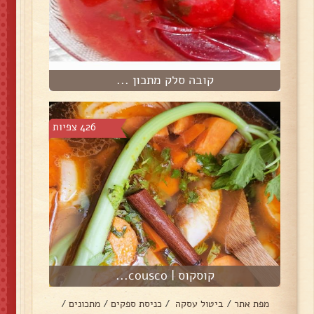
קובה סלק מתכון ...
426 צפיות
קוסקוס | cousco...
מפת אתר
/
ביטול עסקה
/
כניסת ספקים
/
מתכונים
/