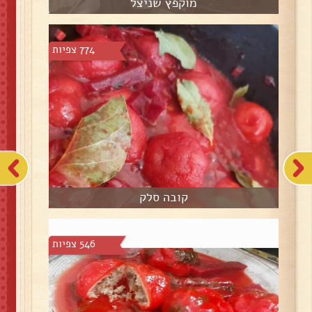
מוקפץ שניצל
774 צפיות
קובה סלק
546 צפיות