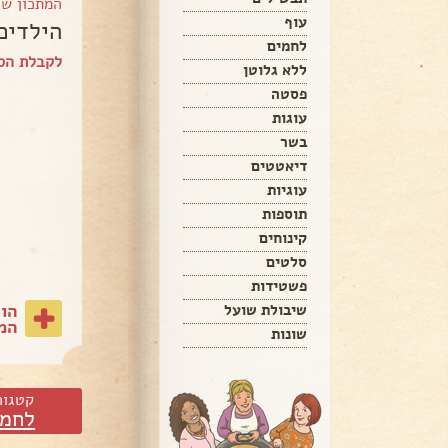
המתכון ש
עוף
הילדים
לחמים
לקבלת הס
ללא גלוטן
פסטה
עוגות
בשר
דיאטטים
עוגיות
תוספות
קינוחים
סלטים
פשטידות
הו
שיבולת שועל
המת
שונות
קטגור
לחמי