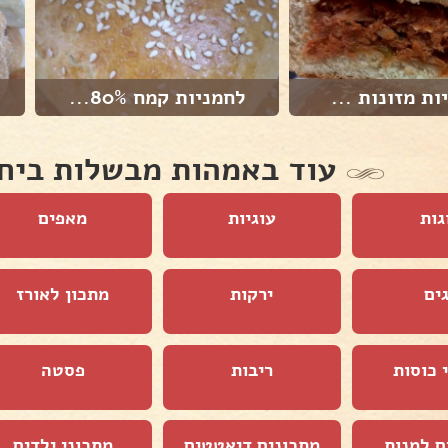
ות מזונות ...
לחמניות קמח 80%...
עוד באמהות מבשלות ביח
גות
עוגיות
מאפים
ים
ירקות
מתכון לאורז
 כוסות
ריבות
פסטה
ם למנות
מתכונים דיאטטים
מתכוני ילדים