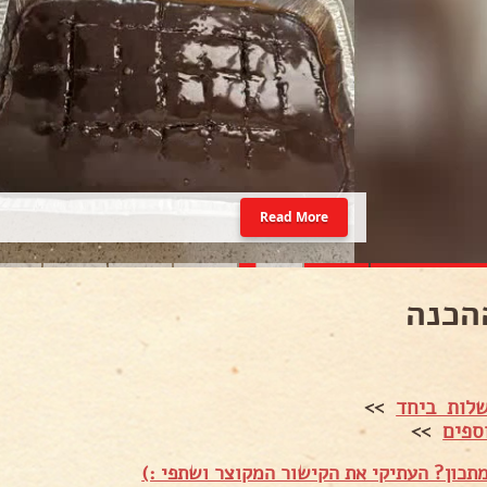
Read More
הכנה
לות ביחד
>>
ספים
>>
תכון? העתיקי את הקישור המקוצר ושתפי :)