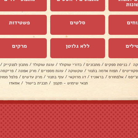
ונות
וחים
סלטים
פשטידות
ילים
ללא גלוטן
מרקים
קה
/
כניסת ספקים
/
מתכונים
/
כדורי שוקולד
/
עוגת שוקולד
/
מתכון לפנקייק
/
סקוויטים
/
תפוח אדמה בתנור
/
שקשוקה
/
עוגת מספרים
/
מרק אפונה
/
פריקסה
צ׳יפס
/
אלפחורס
/
בראוניז
/
דג מרוקאי
/
עוף בתנור
/
מרק עדשים
/
פלפל ממול
תנאי שימוש - תקנון
/
תכנית בישול
/
אסאדו