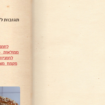
תגובות ל
לחמנ
ממולאות –
לחמניות
מקמח מצה
426 צפיות
884 צפיות