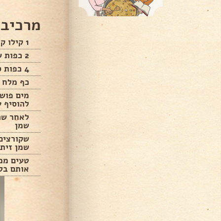
מרכיבי
1 קילו קמח רובינפלד 80%
2 כפות שמרים
4 כפות סוכר
כף מלח
להוסיף ע
לאחר שהב
שמן
שקורצים 
שמן זית 
טעים ממש
אותם בלי