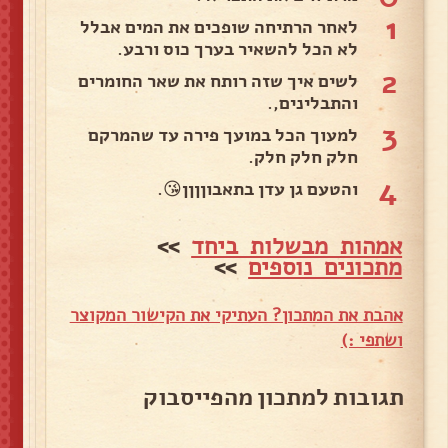
1
לאחר הרתיחה שופכים את המים אבלל
לא הכל להשאיר בערך כוס ורבע.
2
לשים איך שזה רותח את שאר החומרים
והתבלינים,.
3
למעוך הכל במועך פירה עד שהמרקם
חלק חלק חלק.
4
והטעם גן עדן בתאבוןןןן😘.
אמהות מבשלות ביחד
>>
מתכונים נוספים
>>
אהבת את המתכון? העתיקי את הקישור המקוצר
ושתפי :)
תגובות למתכון מהפייסבוק