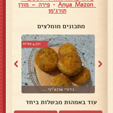
Anya Mazon
•
פירה – מורן
תורג׳מן
מתכונים מומלצים
2 צפיות
4,511 צפיות
כדורי ארנצ'יני ...
עוד באמהות מבשלות ביחד