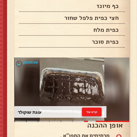
כף מיונז
חצי כפית פלפל שחור
כפית מלח
כפית סוכר
עוגת שוקולד
קרא עוד
אופן ההכנה
0
מרתיחים את התפו"א .