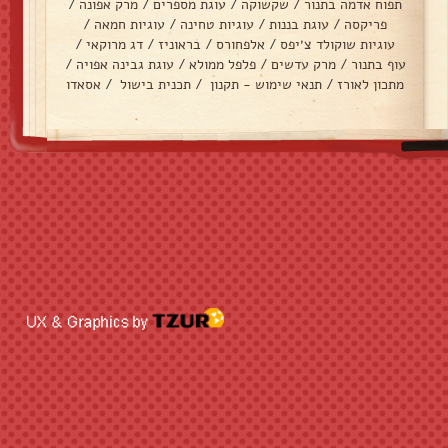
תפוח אדמה בתנור
/
שקשוקה
/
עוגת מספרים
/
מרק אפונה
/
פריקסה
/
עוגת בננות
/
עוגיות טחינה
/
עוגיות חמאה
/
עוגיות שוקולד צ׳יפס
/
אלפחורס
/
בראוניז
/
דג מרוקאי
/
עוף בתנור
/
מרק עדשים
/
פלפל ממולא
/
עוגת גבינה אפויה
/
מתכון לאורז
/
תנאי שימוש - תקנון
/
תכנית בישול
/
אסאדו