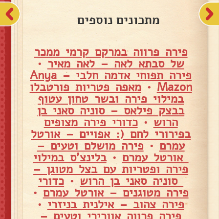
מתכונים נוספים
פירה פרווה במרקם קרמי ממכר
של סבתא לאה – לאה מאיר
•
פירה תפוחי אדמה חלבי – Anya
Mazon
•
מאפה פטריות פורטבלו
במילוי פירה ובשר טחון עטוף
בבצק פילאס – סוניה סאני בן
הרוש
•
כדורי פירה מצופים
בפירורי לחם (: אפויים – אורטל
עמרם
•
פירה מושלם וטעים –
אורטל עמרם
•
בלינצ'ס במילוי
פירה ופטריות עם בצל מטוגן –
סוניה סאני בן הרוש
•
כדורי
פירה מטוגנים – אורטל עמרם
•
פירה צהוב – אילנית בניזרי
•
פירה פרווה אוורירי וטעים –