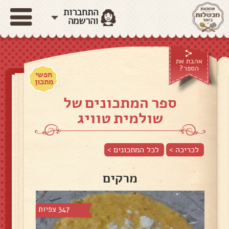
התחברות
והרשמה
אהבת את
הספר?
חפשי
מתכון
ספר המתכונים של
שולמית טוויג
לכריכה >
לכל המתכונים >
מרקים
347 צפיות