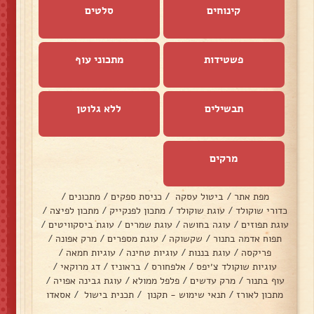
קינוחים
סלטים
פשטידות
מתכוני עוף
תבשילים
ללא גלוטן
מרקים
מפת אתר
/
ביטול עסקה
/
כניסת ספקים
/
מתכונים
/
כדורי שוקולד
/
עוגת שוקולד
/
מתכון לפנקייק
/
מתכון לפיצה
/
עוגת תפוזים
/
עוגה בחושה
/
עוגת שמרים
/
עוגת ביסקוויטים
/
תפוח אדמה בתנור
/
שקשוקה
/
עוגת מספרים
/
מרק אפונה
/
פריקסה
/
עוגת בננות
/
עוגיות טחינה
/
עוגיות חמאה
/
עוגיות שוקולד צ׳יפס
/
אלפחורס
/
בראוניז
/
דג מרוקאי
/
עוף בתנור
/
מרק עדשים
/
פלפל ממולא
/
עוגת גבינה אפויה
/
מתכון לאורז
/
תנאי שימוש - תקנון
/
תכנית בישול
/
אסאדו