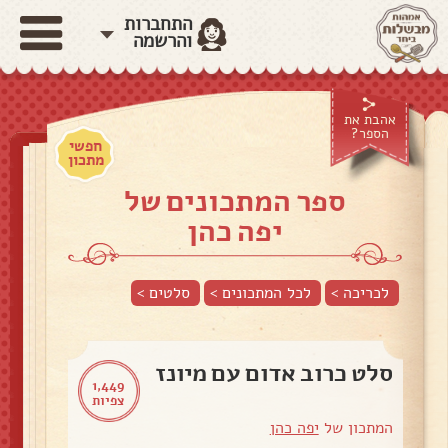
התחברות
והרשמה
אהבת את
הספר?
חפשי
מתכון
ספר המתכונים של
יפה כהן
לכריכה >
לכל המתכונים >
סלטים
>
סלט כרוב אדום עם מיונז
1,449
צפיות
המתכון של
יפה כהן