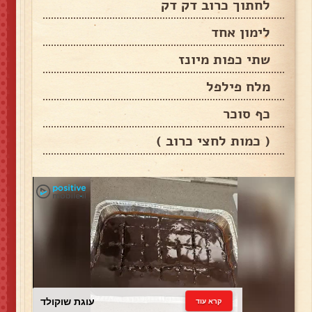
לחתוך כרוב דק דק
לימון אחד
שתי כפות מיונז
מלח פילפל
כף סוכר
( כמות לחצי כרוב )
עוגת שוקולד
קרא עוד