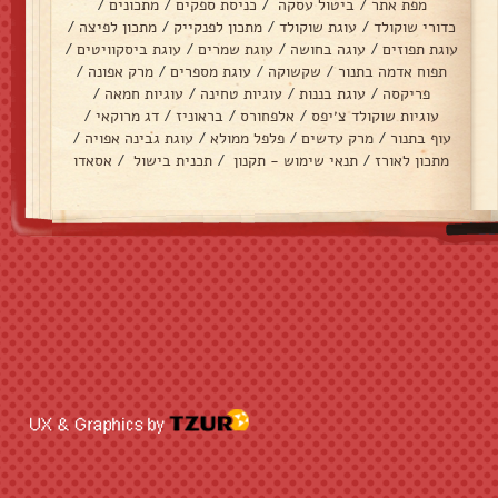
מפת אתר
/
ביטול עסקה
/
כניסת ספקים
/
מתכונים
/
כדורי שוקולד
/
עוגת שוקולד
/
מתכון לפנקייק
/
מתכון לפיצה
/
עוגת תפוזים
/
עוגה בחושה
/
עוגת שמרים
/
עוגת ביסקוויטים
/
תפוח אדמה בתנור
/
שקשוקה
/
עוגת מספרים
/
מרק אפונה
/
פריקסה
/
עוגת בננות
/
עוגיות טחינה
/
עוגיות חמאה
/
עוגיות שוקולד צ׳יפס
/
אלפחורס
/
בראוניז
/
דג מרוקאי
/
עוף בתנור
/
מרק עדשים
/
פלפל ממולא
/
עוגת גבינה אפויה
/
מתכון לאורז
/
תנאי שימוש - תקנון
/
תכנית בישול
/
אסאדו