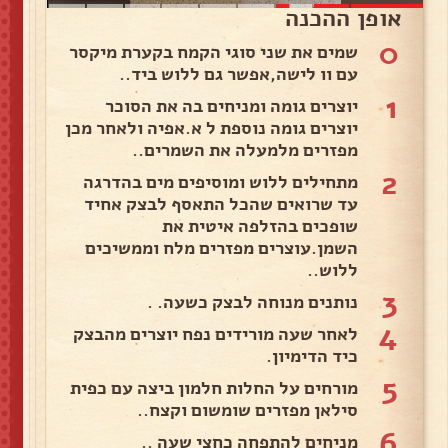
אופן ההכנה
0
שמים את שני סוגי הקמח בקערת מיקסר
עם וו לישה,אפשר גם ללוש ביד..
1
יוצרים גומה ומניחים בה את הסוכר
יוצרים גומה נוספת ל א.אפיה ולאחר מכן
מפזרים מלמעלה את השמרים..
2
מתחילים ללוש ומוסיפים מים בהדרגה
עד שרואים שהכל התאסף לבצק אחיד
שופכים בהזלפה איטית את
השמן.עוצרים מפזרים מלח וממשיכים
ללוש..
3
נותנים מנוחה לבצק כשעה. .
4
לאחר שעה מורידים נפח יוצרים מהבצק
כיד הדימיון.
5
מורחים על החלות חלמון ביצה עם כפית
סילאן מפזרים שומשום וקצח..
6
מניחים להתפחה כחצי שעה ..