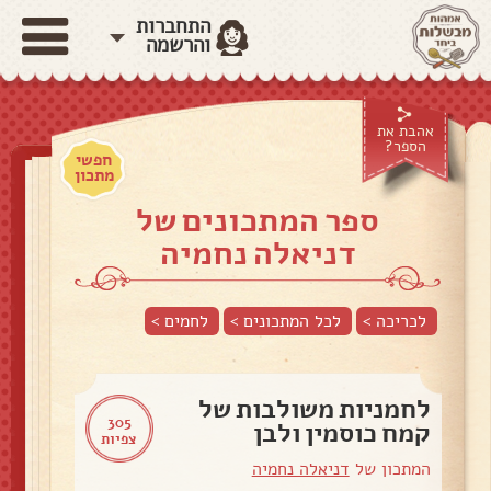
התחברות
והרשמה
אהבת את
הספר?
חפשי
מתכון
ספר המתכונים של
דניאלה נחמיה
לכריכה >
לכל המתכונים >
לחמים
>
לחמניות משולבות של
305
קמח כוסמין ולבן
צפיות
המתכון של
דניאלה נחמיה