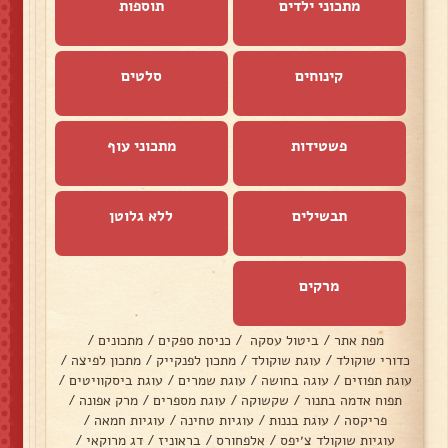
מתכוני ילדים
תוספות
קינוחים
סלטים
פשטידות
מתכוני עוף
תבשילים
ללא גלוטן
מרקים
מפת אתר
/
ביטול עסקה
/
כניסת ספקים
/
מתכונים
/
כדורי שוקולד
/
עוגת שוקולד
/
מתכון לפנקייק
/
מתכון לפיצה
/
עוגת תפוזים
/
עוגה בחושה
/
עוגת שמרים
/
עוגת ביסקוויטים
/
תפוח אדמה בתנור
/
שקשוקה
/
עוגת מספרים
/
מרק אפונה
/
פריקסה
/
עוגת בננות
/
עוגיות טחינה
/
עוגיות חמאה
/
עוגיות שוקולד צ׳יפס
/
אלפחורס
/
בראוניז
/
דג מרוקאי
/