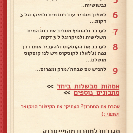
גבשושיות..
6
לשפוך מסביב עוד כוס מים ולמיקרוגל 3
דקות...
7
לערבב ולהוסיף מסביב את כוס המים
השלישית ולמיקרוגל ל 3 דקות.
8
לערבב את הקוסקוס ולהעביר אותו דרך
נפה (ג'לאל) לקוסקוס ויש לנו קוסקוס
מושלם...
9
להגיש עם טבחה/מרק ומפרום...
אמהות מבשלות ביחד
>>
מתכונים נוספים
>>
אהבת את המתכון? העתיקי את הקישור המקוצר
ושתפי :)
תגובות למתכון מהפייסבוק