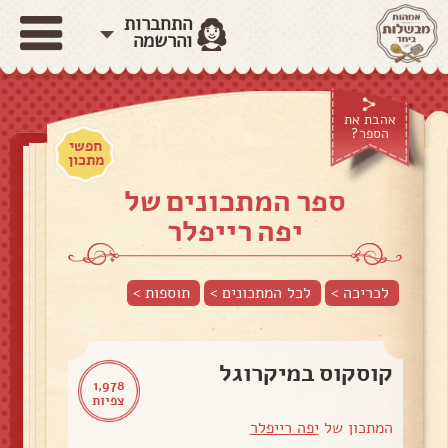
התחברות
והרשמה
אהבת את
הספר?
חפשי
מתכון
ספר המתכונים של
יפה רייפלר
לכריכה >
לכל המתכונים >
תוספות
>
קוסקוס במיקרוגל
1,978
צפיות
המתכון של
יפה רייפלר