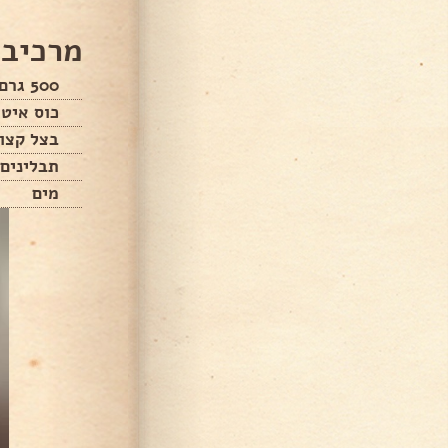
מרכיבי
500 גרם בורגול
כוס איטר
בצל קצו
תבלינים
מים