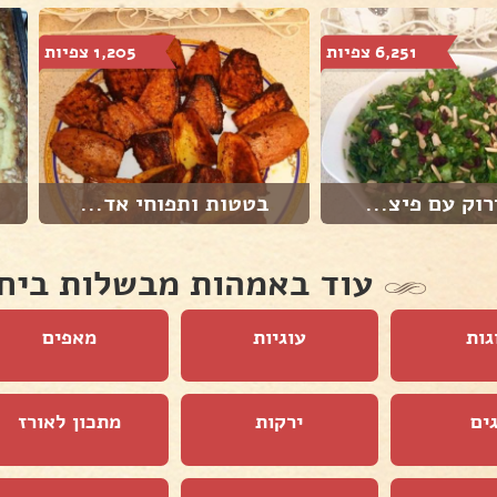
6,251 צפיות
1,205 צפיות
וק עם פיצ...
בטטות ותפוחי אד...
עוד באמהות מבשלות ביח
גות
עוגיות
מאפים
ים
ירקות
מתכון לאורז