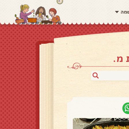
שמה
 מ.