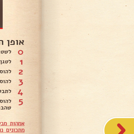
אופן ה
0
לשטח
1
לטגן
2
להוס
3
להוס
4
לתבל
5
להוס
שהבו
אמהות מבש
מתכונים נו