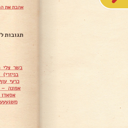
אהבת את המ
תגובות ל
בשר צלי מס' 5 עם פטריות ומיני תפו"א – ס
בניזרי) 
כרעי עוף
אפונה – 
אסאדו 
משגעעע 