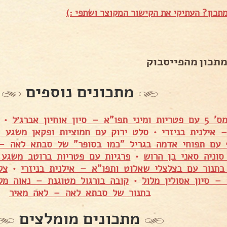
תכון? העתיקי את הקישור המקוצר ושתפי :)
מתכון מהפייסבוק
מתכונים נוספים
יון אוחיון אברג׳ל
•
– אילנית בניזרי
•
סלט ירוק עם חמוציות ופקאן משגע –
 עם תפוחי אדמה בגריל "כמו בסופר" של סבתא לאה –
סוניה סאני בן הרוש
•
פרגיות עם פטריות ברוטב משגע 
בתנור עם בצלצלי שאלוט ותפו"א – אילנית בניזרי
•
צל
– סיון אסולין מלול
•
קובה בורגול מטוגנת – נאוה מל
בתנור של סבתא לאה – לאה מאיר
מתכונים מומלצים