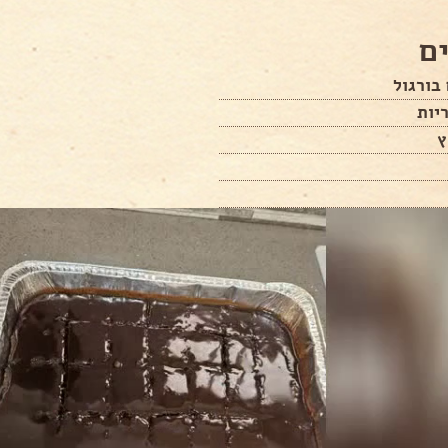
ם
יות
ץ