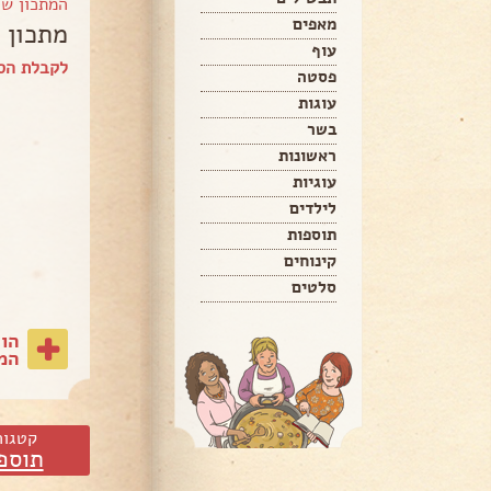
המתכון ש
מאפים
מתכון 
עוף
לקבלת הס
פסטה
עוגות
בשר
ראשונות
עוגיות
לילדים
תוספות
קינוחים
סלטים
הו
המת
קטגור
תוספ