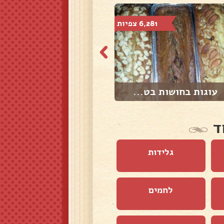
6,281 צפיות
1,891 צפיות
עוגות בחושות בט...
בורגול ועדשים י...
ד
גלידות
לחמים