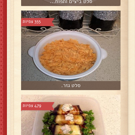
סלט ביצים ותפוח...
355 צפיות
סלט גזר.
479 צפיות