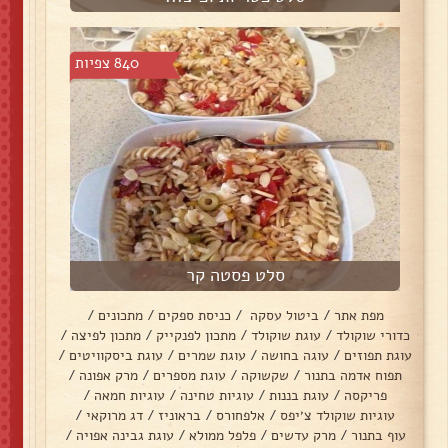
840 צפיות
סלט פסטה קר
מפת אתר
/
ביטול עסקה
/
כניסת ספקים
/
מתכונים
/
כדורי שוקולד
/
עוגת שוקולד
/
מתכון לפנקייק
/
מתכון לפיצה
/
עוגת תפוזים
/
עוגה בחושה
/
עוגת שמרים
/
עוגת ביסקוויטים
/
תפוח אדמה בתנור
/
שקשוקה
/
עוגת מספרים
/
מרק אפונה
/
פריקסה
/
עוגת בננות
/
עוגיות טחינה
/
עוגיות חמאה
/
עוגיות שוקולד צ׳יפס
/
אלפחורס
/
בראוניז
/
דג מרוקאי
/
עוף בתנור
/
מרק עדשים
/
פלפל ממולא
/
עוגת גבינה אפויה
/