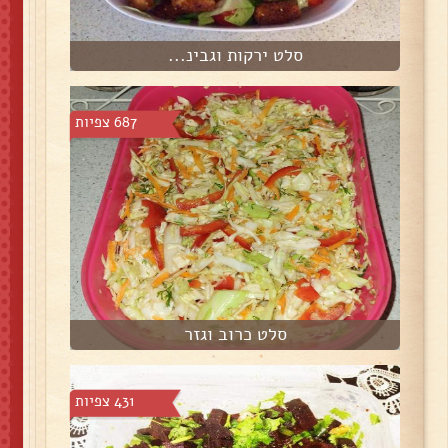
סלט ירקות וגבינ...
687 צפיות
סלט כרוב וגזר
431 צפיות