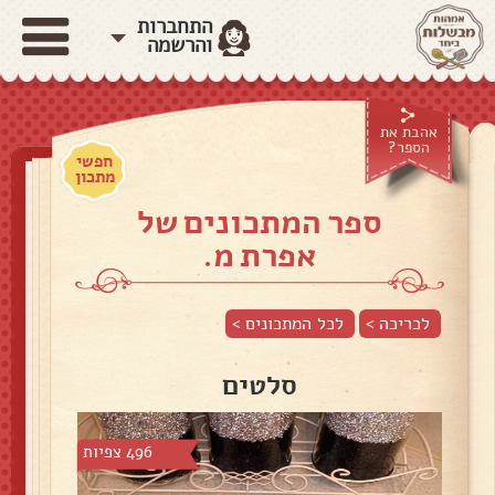
התחברות
והרשמה
אהבת את
הספר?
חפשי
מתכון
ספר המתכונים של
אפרת מ.
לכריכה >
לכל המתכונים >
סלטים
496 צפיות