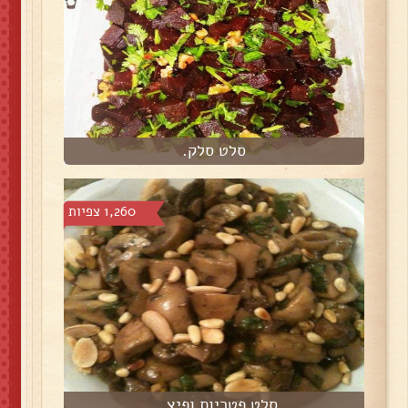
סלט סלק.
1,260 צפיות
סלט פטריות ופיצ...