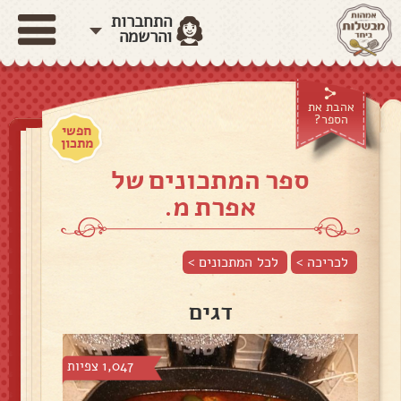
התחברות
והרשמה
אהבת את
הספר?
חפשי
מתכון
ספר המתכונים של
אפרת מ.
לכריכה >
לכל המתכונים >
דגים
1,047 צפיות