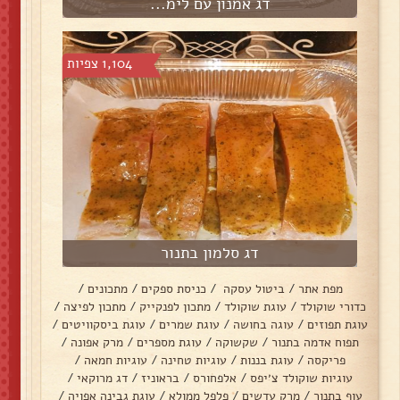
דג אמנון עם לימ...
1,104 צפיות
דג סלמון בתנור
מפת אתר
/
ביטול עסקה
/
כניסת ספקים
/
מתכונים
/
כדורי שוקולד
/
עוגת שוקולד
/
מתכון לפנקייק
/
מתכון לפיצה
/
עוגת תפוזים
/
עוגה בחושה
/
עוגת שמרים
/
עוגת ביסקוויטים
/
תפוח אדמה בתנור
/
שקשוקה
/
עוגת מספרים
/
מרק אפונה
/
פריקסה
/
עוגת בננות
/
עוגיות טחינה
/
עוגיות חמאה
/
עוגיות שוקולד צ׳יפס
/
אלפחורס
/
בראוניז
/
דג מרוקאי
/
עוף בתנור
/
מרק עדשים
/
פלפל ממולא
/
עוגת גבינה אפויה
/