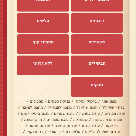
קינוחים
סלטים
פשטידות
מתכוני עוף
תבשילים
ללא גלוטן
מרקים
מפת אתר
/
ביטול עסקה
/
כניסת ספקים
/
מתכונים
/
כדורי שוקולד
/
עוגת שוקולד
/
מתכון לפנקייק
/
מתכון לפיצה
/
עוגת תפוזים
/
עוגה בחושה
/
עוגת שמרים
/
עוגת ביסקוויטים
/
תפוח אדמה בתנור
/
שקשוקה
/
עוגת מספרים
/
מרק אפונה
/
פריקסה
/
עוגת בננות
/
עוגיות טחינה
/
עוגיות חמאה
/
עוגיות שוקולד צ׳יפס
/
אלפחורס
/
בראוניז
/
דג מרוקאי
/