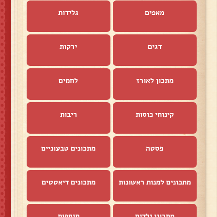
מאפים
גלידות
דגים
ירקות
מתכון לאורז
לחמים
קינוחי כוסות
ריבות
פסטה
מתכונים טבעוניים
מתכונים למנות ראשונות
מתכונים דיאטטים
מתכוני ילדים
תוספות