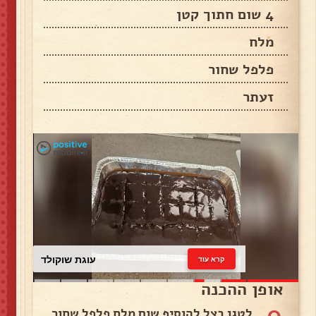
4 שום חתוך קטן
מלח
פלפל שחור
זעתר
עוגת שוקולד
קרא עוד
אופן ההכנה
0
לטגן בצל להוסיף שום מלח פלפל שחור