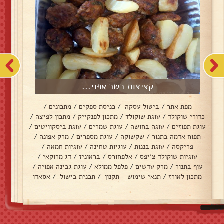
קציצות בשר אפוי...
מפת אתר
/
ביטול עסקה
/
כניסת ספקים
/
מתכונים
/
כדורי שוקולד
/
עוגת שוקולד
/
מתכון לפנקייק
/
מתכון לפיצה
/
עוגת תפוזים
/
עוגה בחושה
/
עוגת שמרים
/
עוגת ביסקוויטים
/
תפוח אדמה בתנור
/
שקשוקה
/
עוגת מספרים
/
מרק אפונה
/
פריקסה
/
עוגת בננות
/
עוגיות טחינה
/
עוגיות חמאה
/
עוגיות שוקולד צ׳יפס
/
אלפחורס
/
בראוניז
/
דג מרוקאי
/
עוף בתנור
/
מרק עדשים
/
פלפל ממולא
/
עוגת גבינה אפויה
/
מתכון לאורז
/
תנאי שימוש - תקנון
/
תכנית בישול
/
אסאדו