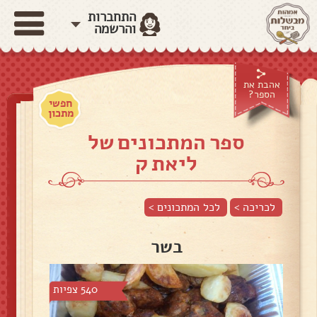
התחברות
והרשמה
אהבת את
הספר?
חפשי
מתכון
ספר המתכונים של
ליאת ק
לכריכה >
לכל המתכונים >
בשר
540 צפיות