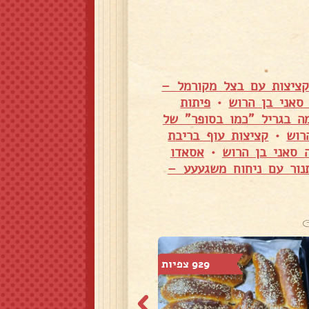
ציצות עם בצל מקורמל –
סאני בן הרוש
•
פיתות
ה בגריל "כמו בסופר" של
רוש
•
קציצות עוף בריבת
 סאני בן הרוש
•
אסאדו
נור עם ניחוח משגעעע –
929 צפיות
1,467 צפיות