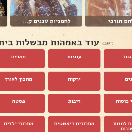
חם תורכי
לחמניות עננים ק...
עוד באמהות מבשלות ביח
גות
עוגיות
מאפים
ים
ירקות
מתכון לאורז
 כוסות
ריבות
פסטה
ם למנות
מתכונים דיאטטים
מתכוני ילדים
ונות