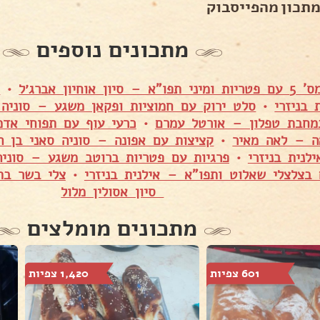
מתכון מהפייסבוק
מתכונים נוספים
ון אוחיון אברג׳ל
•
ק
 בניזרי
•
סלט ירוק עם חמוציות ופקאן משגע – סוניה 
מחבת טפלון – אורטל עמרם
•
כרעי עוף עם תפוחי אדמ
ה – לאה מאיר
•
קציצות עם אפונה – סוניה סאני בן ה
לנית בניזרי
•
פרגיות עם פטריות ברוטב משגע – סוניה
 בצלצלי שאלוט ותפו"א – אילנית בניזרי
•
צלי בשר בת
סיון אסולין מלול
מתכונים מומלצים
601 צפיות
1,420 צפיות