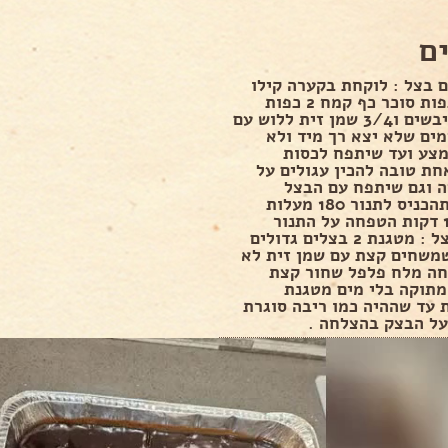
ם
 בצל : לוקחת בקערה קילו
קמח 3 כפות סוכר כף קמח 2 כפות
שמריים יבשים ו3/4 שמן זית ללוש עם
ים שלא יצא רך מיד ולא
צע ועד שיתפח לכסות
ת טובה להכין עגולים על
ה וגם שיתפח עם הבצל
המטוגן תהכניס לתנור 180 מעלות
טורבו 10 דקות הטפחה על התנור
.רוטב בצל : מטגנת 2 בצלים גדולים
שמשחים קצת עם שמן זית לא
ה מלח פלפל שחור קצת
מתוקה בלי מים מטגנת
 עד שההיה כמו ריבה סוגרת
על הבצק בהצלחה .