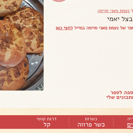
ל
נעמת פאני סויסה
בצל יאמי
ר של נעמת פאני סויסה במייל
לחצי כאן
ספה לספר
כונים שלי
יה
כשרות
דרגת קושי
ם
כשר פרווה
קל