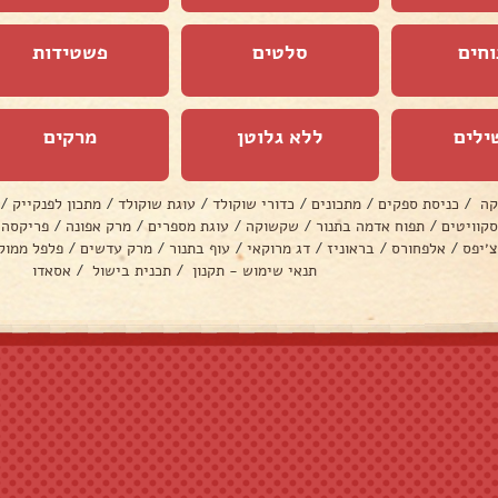
וחים
סלטים
פשטידות
ילים
ללא גלוטן
מרקים
קה
/
כניסת ספקים
/
מתכונים
/
כדורי שוקולד
/
עוגת שוקולד
/
מתכון לפנקייק
/
סקוויטים
/
תפוח אדמה בתנור
/
שקשוקה
/
עוגת מספרים
/
מרק אפונה
/
פריקסה
צ׳יפס
/
אלפחורס
/
בראוניז
/
דג מרוקאי
/
עוף בתנור
/
מרק עדשים
/
פלפל ממול
תנאי שימוש - תקנון
/
תכנית בישול
/
אסאדו