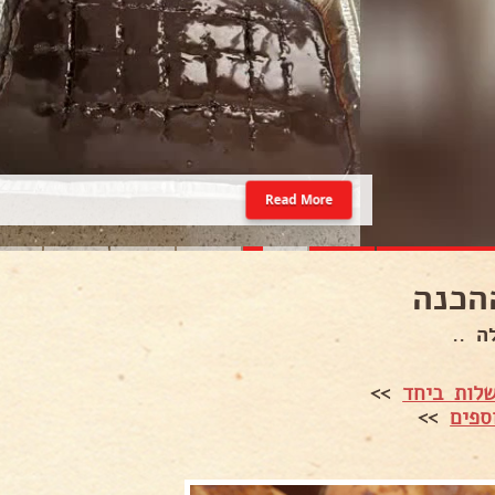
Read More
הכנה
ה ..
לות ביחד
>>
ספים
>>