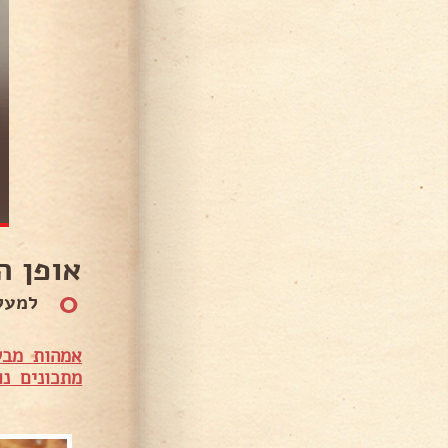
אופן ה
0
למעל
אמהות מבש
מתכונים נו