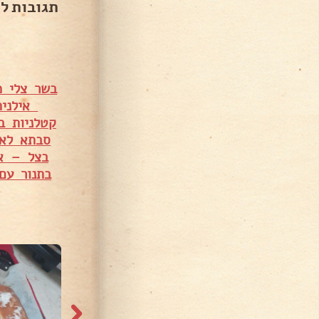
תגובות ל
בשר צלי מס' 5 עם פטריות ומיני תפו"א – סי
אילנית
קטלניות ב
סבתא לא
בצל – אי
בתנור עם
3,715 צפיות
541 צפיות