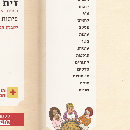
זית
ירקות
המתכון ש
עוף
פיתות 
לחמים
לקבלת הספ
פסטה
עוגות
בשר
עוגיות
תוספות
קינוחים
סלטים
פשטידות
פיצה
הו
שונות
המת
קטגור
לחמי