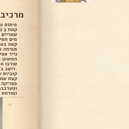
מרכיבי
פיתות עם
מים חמימ
קשה באמ
תפיחה אח
נייר אפי
קוביות 
קצת שמח
פפריקה 
ומערבבת
ומורחת 