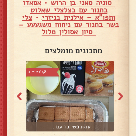
סוניה סאני בן הרוש
•
אסאדו
בתנור עם בצלצלי שאלוט
ותפו"א – אילנית בניזרי
•
צלי
בשר בתנור עם ניחוח משגעעע –
סיון אסולין מלול
מתכונים מומלצים
7 צפיות
648 צפיות
עוגת פטי בר עם ...