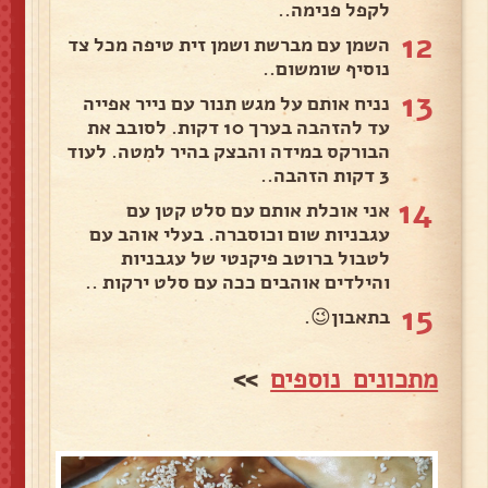
לקפל פנימה..
12
השמן עם מברשת ושמן זית טיפה מכל צד
נוסיף שומשום..
13
נניח אותם על מגש תנור עם נייר אפייה
עד להזהבה בערך 10 דקות. לסובב את
הבורקס במידה והבצק בהיר למטה. לעוד
3 דקות הזהבה..
14
אני אוכלת אותם עם סלט קטן עם
עגבניות שום וכוסברה. בעלי אוהב עם
לטבול ברוטב פיקנטי של עגבניות
והילדים אוהבים ככה עם סלט ירקות ..
15
בתאבון😉.
מתכונים נוספים
>>