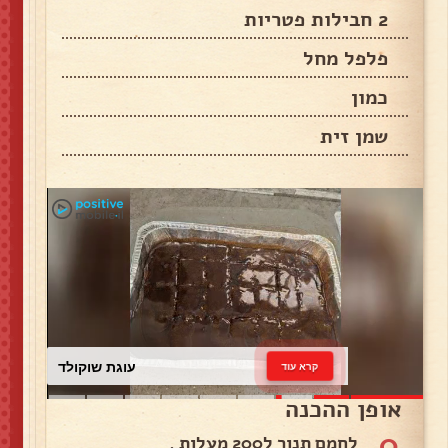
2 חבילות פטריות
פלפל מחל
כמון
שמן זית
עוגת שוקולד
קרא עוד
אופן ההכנה
0
לחמם תנור ל200 מעלות .