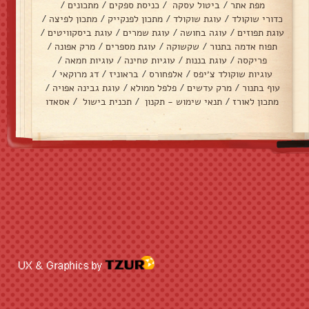
מפת אתר
/
ביטול עסקה
/
כניסת ספקים
/
מתכונים
/
כדורי שוקולד
/
עוגת שוקולד
/
מתכון לפנקייק
/
מתכון לפיצה
/
עוגת תפוזים
/
עוגה בחושה
/
עוגת שמרים
/
עוגת ביסקוויטים
/
תפוח אדמה בתנור
/
שקשוקה
/
עוגת מספרים
/
מרק אפונה
/
פריקסה
/
עוגת בננות
/
עוגיות טחינה
/
עוגיות חמאה
/
עוגיות שוקולד צ׳יפס
/
אלפחורס
/
בראוניז
/
דג מרוקאי
/
עוף בתנור
/
מרק עדשים
/
פלפל ממולא
/
עוגת גבינה אפויה
/
מתכון לאורז
/
תנאי שימוש - תקנון
/
תכנית בישול
/
אסאדו