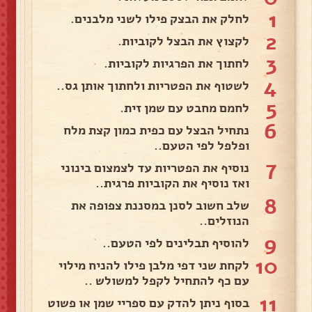
1
לחלק את הבצק פילו לשני מלבנים.
2
לקצוץ את הבצל לקוביות.
3
לחתוך את הפרגיות לקוביות.
4
לשטוף את הפטריות ולחתוך אותן גס..
5
לחמם מחבט עם שמן זית.
6
נתחיל הבצל עם כפית כמון קצת מלח
ופלפל לפי הטעם..
7
נוסיף את הפטריות עד לצמצום בינוני
ואז נוסיף את הקוביות פרגית..
8
שלב חשוב לסנן במסננת צפופה את
הנוזלים..
9
להוסיף תבלינים לפי הטעם..
10
לקחת שני דפי מלבן פילו להניח מילוי
עם כף להתחיל לקפל למשולש ..
11
בסוף ניתן להדק עם ספריי שמן או פשוט