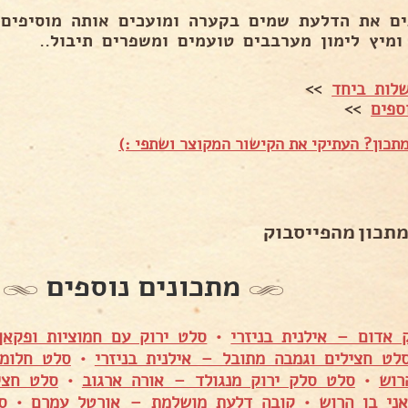
ים את הדלעת שמים בקערה ומועכים אותה מוסיפים 
ומיץ לימון מערבבים טועמים ומשפרים תיבול..
לות ביחד
>>
ספים
>>
תכון? העתיקי את הקישור המקוצר ושתפי :)
מתכון מהפייסבוק
מתכונים נוספים
אדום – אילנית בניזרי
•
סלט ירוק עם חמוציות ופקאן
לט חצילים וגמבה מתובל – אילנית בניזרי
•
סלט חלומי
רוש
•
סלט סלק ירוק מנגולד – אורה ארגוב
•
סלט חצי
ני בן הרוש
•
קובה דלעת מושלמת – אורטל עמרם
•
ס