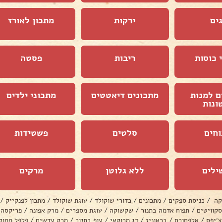
ים
ירקות
מתכון לאורז
 כוסות
ריבות
פסטה
ם למנות
מתכונים דיאטטים
מתכוני ילדים
ונות
וחים
סלטים
פשטידות
ילים
ללא גלוטן
מרקים
קה
/
כניסת ספקים
/
מתכונים
/
כדורי שוקולד
/
עוגת שוקולד
/
מתכון לפנקייק
/
סקוויטים
/
תפוח אדמה בתנור
/
שקשוקה
/
עוגת מספרים
/
מרק אפונה
/
פריקסה
צ׳יפס
/
אלפחורס
/
בראוניז
/
דג מרוקאי
/
עוף בתנור
/
מרק עדשים
/
פלפל ממול