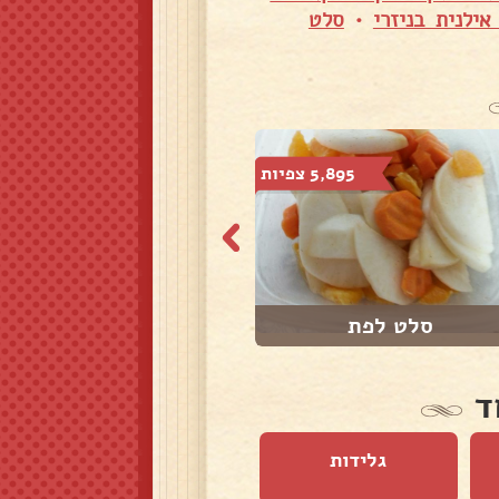
ילנית בניזרי
•
סלט
5,895 צפיות
7,516 צפיות
סלט לפת
סלט חצילים מקור...
ד
גלידות