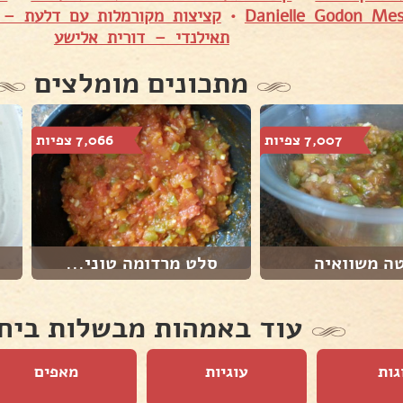
•
קציצות מקורמלות עם דלעת – א
תאילנדי – דורית אלישע
מתכונים מומלצים
7,007 צפיות
7,066 צפיות
ה משוואיה
סלט מרדומה טוני...
עוד באמהות מבשלות ביח
גות
עוגיות
מאפים