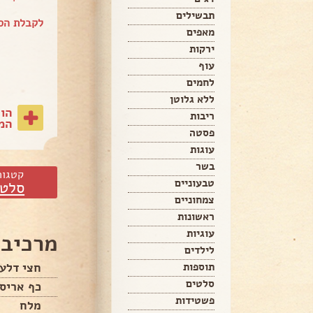
תבשילים
לקבלת הספ
מאפים
ירקות
עוף
לחמים
ללא גלוטן
הו
ריבות
המת
פסטה
עוגות
בשר
קטגור
טבעוניים
סלטי
צמחוניים
ראשונות
עוגיות
מרכיבי
לילדים
חצי דלע
תוספות
סלטים
כף אריס
פשטידות
מלח