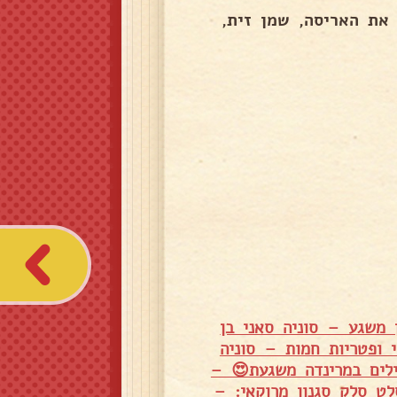
את האריסה, שמן זית,
 משגע – סוניה סאני בן
 ופטריות חמות – סוניה
לים במרינדה משגעת😍 –
לט סלק סגנון מרוקאי: –