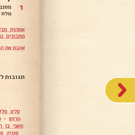
1
מסננ
מלח 
אמהות מבש
מתכונים נו
אהבת את המ
תגובות ל
סלט סלק 
הרוש
•
ס
סאני בן ה
סוניה סא