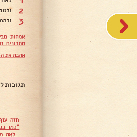
1
לאחד
2
ולטב
3
ולהמ
אמהות מבש
מתכונים נו
אהבת את המ
תגובות ל
חזה עוף
"כמו בס
לאה מא