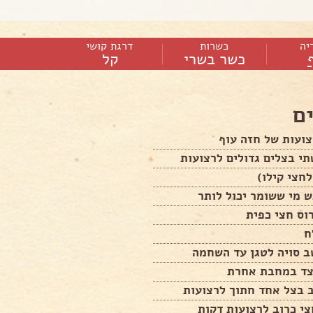
יה
כשרות
דרגת קושי
כשר בשרי
קל
ם
ועות של חזה עוף
י בצלים גדולים לרצועות
לחצי קילו)
 מי ששומר יכול לותר
וס חצי כפית
ח
ב סויה לטגן עד השחמה
צד במחבת אחרת
 בצל אחד חתוך לרצועות
י כרוב לרצועות דקות