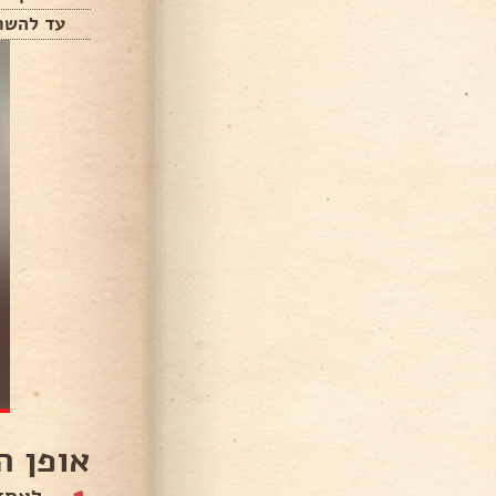
עד להשח
אופן ה