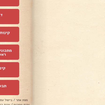
דג
קינוחי
מתכוני
ראש
קינ
תבש
מפת אתר
/
ביטול עס
עוגת שמרים
/
עוגת בי