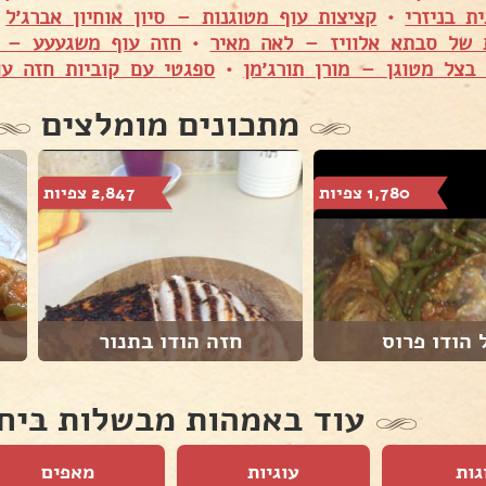
ת בניזרי
•
קציצות עוף מטוגנות – סיון אוחיון אברג׳ל
•
 של סבתא אלוויז – לאה מאיר
•
חזה עוף משגעעע – אי
בצל מטוגן – מורן תורג׳מן
•
ספגטי עם קוביות חזה עו
מתכונים מומלצים
1,780 צפיות
2,847 צפיות
 הודו פרוס
חזה הודו בתנור
עוד באמהות מבשלות ביח
גות
עוגיות
מאפים