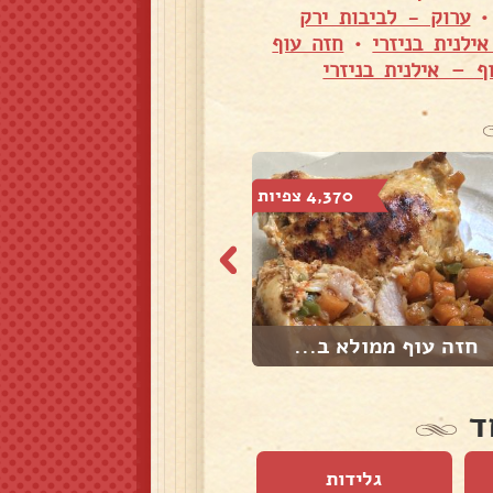
ערוק - לביבות ירק
לנית בניזרי
•
חזה עוף
ף – אילנית בניזרי
4,370 צפיות
2,701 צפיות
חזה עוף ממולא ב...
עוף עם פרות יבש...
ד
גלידות