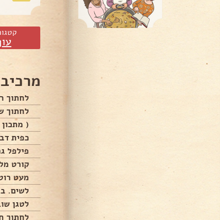
קטגור
עוף
מרכיבי
לחתוך רצ
לחתוך שת
( מתכון 
כפית דבש
פילפל גר
קורט מל
מעט רוט
לשים. ב
לטגן שוב
לחתוך חצ