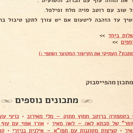
 את החזה עוף עם הכרוב והשועית .
ל שוב עם רוטב סויה מלח ופילפל.
שיך עד הזהבה ליטעום אם יש צורך לתקן טיבול בהצ
לות ביחד
>>
ספים
>>
תכון? העתיקי את הקישור המקוצר ושתפי :)
מתכון מהפייסבוק
מתכונים נוספים
 בטמפורה ברוטב חמוץ מתוק – מלי מאירוב
•
כרעי עו
ופר" של סבתא לאה – לאה מאיר
•
אורז אפוי עם עוף
יר
•
קציצות מטוגנות עם תפו"א – אילנית בניזרי
•
קצ