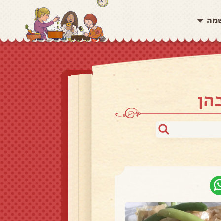
שמה
הן