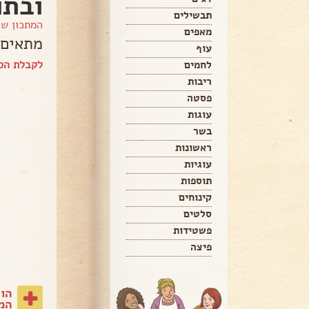
ובתו
תבשילים
המתכון ש
מאפים
מתאים 
עוף
לקבלת הספ
לחמים
ריבות
פסטה
עוגות
בשר
ראשונות
עוגיות
תוספות
קינוחים
סלטים
פשטידות
פיצה
הו
המת