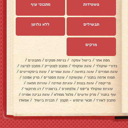
פשטידות
מתכוני עוף
תבשילים
ללא גלוטן
מרקים
מפת אתר
/
ביטול עסקה
/
כניסת ספקים
/
מתכונים
/
כדורי שוקולד
/
עוגת שוקולד
/
מתכון לפנקייק
/
מתכון לפיצה
/
עוגת תפוזים
/
עוגה בחושה
/
עוגת שמרים
/
עוגת ביסקוויטים
/
תפוח אדמה בתנור
/
שקשוקה
/
עוגת מספרים
/
מרק אפונה
/
פריקסה
/
עוגת בננות
/
עוגיות טחינה
/
עוגיות חמאה
/
עוגיות שוקולד צ׳יפס
/
אלפחורס
/
בראוניז
/
דג מרוקאי
/
עוף בתנור
/
מרק עדשים
/
פלפל ממולא
/
עוגת גבינה אפויה
/
מתכון לאורז
/
תנאי שימוש - תקנון
/
תכנית בישול
/
אסאדו