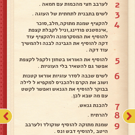
2
לערבב חצי מהכמות עם חמאה .
3
לשים בתבנית לתחתית של העוגה .
4
להקציף שמנת מתוקה,חלב,סוכר
,אינסטנט פודינג,וניל לקבלת קצפת
להוסיף את המסקרפונה ולהקציף עוד
דקה להוסיף את הגבינה לבנה ולהמשיך
עוד דקה .
5
להוסיף את האוראו בטחון ולקפל לקצפת
אפשר גם להשאיר בלי העוגיות .
6
לשים שכבה לסדר עוגיות אוראו קטנות
ושוב את הקרם ולהכניס למקפיא ל לילה
בבוקר להוסיף את הגנאש ואפשר לקשט
עם מה שבא לכן.
7
להכנת גנאש.
8
להרתיח .
9
שמנת מתוקה להוסיף שוקולד ולערבב
היטב ,להוסיף דבש ונס .