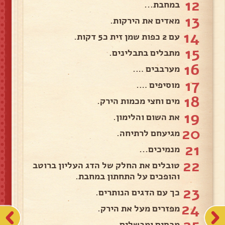
12
במחבת...
13
מאדים את הירקות.
14
עם 2 כפות שמן זית כ5 דקות.
15
מתבלים בתבלינים.
16
מערבבים ….
17
מוסיפים ….
18
מים וחצי מכמות הירק.
19
את השום והלימון.
20
מגיעחם לרתיחה.
21
מנמיכים...
22
טובלים את החלק של הדג העליון ברוטב
והופכים על התחתון במחבת.
23
כך עם הדגים הנותרים.
24
מפזרים מעל את הירק.
מכסים ומבשלים.