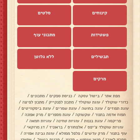
קינוחים
סלטים
פשטידות
מתכוני עוף
תבשילים
ללא גלוטן
מרקים
מפת אתר
/
ביטול עסקה
/
כניסת ספקים
/
מתכונים
/
כדורי שוקולד
/
עוגת שוקולד
/
מתכון לפנקייק
/
מתכון לפיצה
/
עוגת תפוזים
/
עוגה בחושה
/
עוגת שמרים
/
עוגת ביסקוויטים
/
תפוח אדמה בתנור
/
שקשוקה
/
עוגת מספרים
/
מרק אפונה
/
פריקסה
/
עוגת בננות
/
עוגיות טחינה
/
עוגיות חמאה
/
עוגיות שוקולד צ׳יפס
/
אלפחורס
/
בראוניז
/
דג מרוקאי
/
עוף בתנור
/
מרק עדשים
/
פלפל ממולא
/
עוגת גבינה אפויה
/
מתכון לאורז
/
תנאי שימוש - תקנון
/
תכנית בישול
/
אסאדו