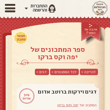
התחברות
והרשמה
אהבת את
הספר?
חפשי
מתכון
ספר המתכונים של
יפה וקס ברקו
לכריכה >
לכל המתכונים >
דגים
>
דגים וירקות ברוטב אדום
509
צפיות
המתכון של
יפה וקס ברקו