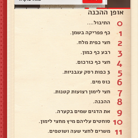
אופן ההכנה
0
התיבול….
1
כף פפריקה בשמן.
2
חצי כפית מלח.
3
רבע כף כמון.
4
חצי כף כורכום.
5
3 כפות רסק עגבניות.
6
כוס מים.
7
חצי לימון רצועות קטנות.
8
ההכנה.
9
את הדגים שמים בקערה.
10
סוחטים עליהם מיץ מחצי לימון.
11
משרים לחצי שעה ושוטפים.