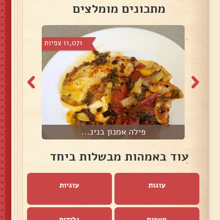
מתכונים מומלצים
צפיות
11,071 צפיות
פילה אמנון בנינ...
עוד באמהות מבשלות ביחד
עוגות
עוגיות
מאפים
גלידות