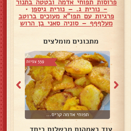
פרוסות תפוחי אדמה ובטטה בתנור
- נורית ג. – נורית גיספן
•
פרגיות עם תפו"א מעוכים ברוטב
מעלףףף – סוניה סאני בן הרוש
מתכונים מומלצים
5 צפיות
559 צפיות
תפוחי אדמה קריס...
עוד באמהות מבשלות ביחד