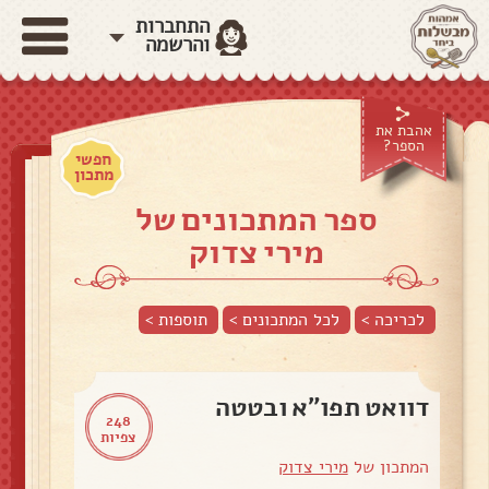
התחברות
והרשמה
אהבת את
הספר?
חפשי
מתכון
ספר המתכונים של
מירי צדוק
לכריכה >
לכל המתכונים >
תוספות
>
דוואט תפו"א ובטטה
248
צפיות
המתכון של
מירי צדוק