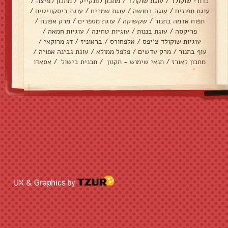
כדורי שוקולד
/
עוגת שוקולד
/
מתכון לפנקייק
/
מתכון לפיצה
/
עוגת תפוזים
/
עוגה בחושה
/
עוגת שמרים
/
עוגת ביסקוויטים
/
תפוח אדמה בתנור
/
שקשוקה
/
עוגת מספרים
/
מרק אפונה
/
פריקסה
/
עוגת בננות
/
עוגיות טחינה
/
עוגיות חמאה
/
עוגיות שוקולד צ׳יפס
/
אלפחורס
/
בראוניז
/
דג מרוקאי
/
עוף בתנור
/
מרק עדשים
/
פלפל ממולא
/
עוגת גבינה אפויה
/
מתכון לאורז
/
תנאי שימוש - תקנון
/
תכנית בישול
/
אסאדו