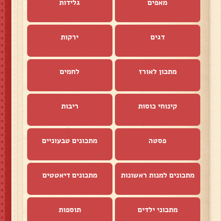
מאפים
גלידות
דגים
ירקות
מתכון לאורז
לחמים
קינוחי כוסות
ריבות
פסטה
מתכונים טבעוניים
מתכונים למנות ראשונות
מתכונים דיאטטים
מתכוני ילדים
תוספות