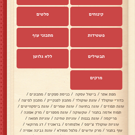
קינוחים
סלטים
פשטידות
מתכוני עוף
תבשילים
ללא גלוטן
מרקים
מפת אתר
/
ביטול עסקה
/
כניסת ספקים
/
מתכונים
/
כדורי שוקולד
/
עוגת שוקולד
/
מתכון לפנקייק
/
מתכון לפיצה
/
עוגת תפוזים
/
עוגה בחושה
/
עוגת שמרים
/
עוגת ביסקוויטים
/
תפוח אדמה בתנור
/
שקשוקה
/
עוגת מספרים
/
מרק אפונה
/
פריקסה
/
עוגת בננות
/
עוגיות טחינה
/
עוגיות חמאה
/
עוגיות שוקולד צ׳יפס
/
אלפחורס
/
בראוניז
/
דג מרוקאי
/
עוף בתנור
/
מרק עדשים
/
פלפל ממולא
/
עוגת גבינה אפויה
/