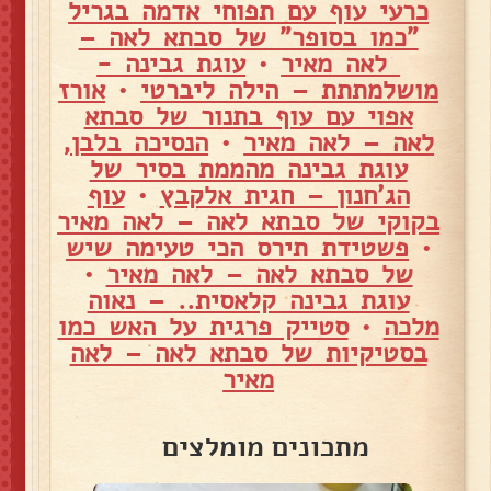
כרעי עוף עם תפוחי אדמה בגריל
"כמו בסופר" של סבתא לאה –
לאה מאיר
•
עוגת גבינה -
מושלמתתת – הילה ליברטי
•
אורז
אפוי עם עוף בתנור של סבתא
לאה – לאה מאיר
•
הנסיכה בלבן,
עוגת גבינה מהממת בסיר של
הג'חנון – חגית אלקבץ
•
עוף
בקוקי של סבתא לאה – לאה מאיר
•
פשטידת תירס הכי טעימה שיש
של סבתא לאה – לאה מאיר
•
עוגת גבינה קלאסית.. – נאוה
מלכה
•
סטייק פרגית על האש כמו
בסטיקיות של סבתא לאה – לאה
מאיר
מתכונים מומלצים