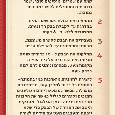
קמח עם שמרים. מוסיפים סוכר, שמן
וכוס מים ומתחילים ללוש במהירות
נמוכה..
2
מוסיפים את המלח ואת שאר המים
בהדרגה עד לקבלת בצק רך ונעים.
ממשיכים ללוש כ- 8 דקות..
3
מעבירים את הבצק לקערה משומנת,
מכסים ומתפיחים עד להכפלת הנפח..
4
מחלקים את הבצק ל- 10 כדורים שווים.
מניחים את הכדורים על נייר אפייה
מקומח מעט, מכסים ונותנים להם לנוח
כרבע שעה..
5
ליצירת לחמניות מוארכות כמו בתמונה-
פותחים כל כדור למלבן קטן, מניחים פס
מוצרלה, אפשר גם מעט זיתים מגולענים
חתוכים וסוגרים לגליל כאשר את הקצוות
מכניסים פנימה בזמן הגילגול. מהדקים
היטב את הסגירה של הבצק כדי שלא
ייפתח ומעצבים מעט עם הידיים לצורה