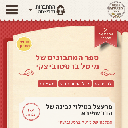
התחברות
והרשמה
אהבת את
הספר?
חפשי
מתכון
ספר המתכונים של
מיטל ברסטוביצקי
לכריכה >
לכל המתכונים >
מאפים
>
פרעצל במילוי גבינה של
540
הדר שפירא
צפיות
המתכון של
מיטל ברסטוביצקי