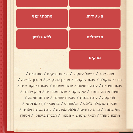
פשטידות
מתכוני עוף
תבשילים
ללא גלוטן
מרקים
מפת אתר
/
ביטול עסקה
/
כניסת ספקים
/
מתכונים
/
כדורי שוקולד
/
עוגת שוקולד
/
מתכון לפנקייק
/
מתכון לפיצה
/
עוגת תפוזים
/
עוגה בחושה
/
עוגת שמרים
/
עוגת ביסקוויטים
/
תפוח אדמה בתנור
/
שקשוקה
/
עוגת מספרים
/
מרק אפונה
/
פריקסה
/
עוגת בננות
/
עוגיות טחינה
/
עוגיות חמאה
/
עוגיות שוקולד צ׳יפס
/
אלפחורס
/
בראוניז
/
דג מרוקאי
/
עוף בתנור
/
מרק עדשים
/
פלפל ממולא
/
עוגת גבינה אפויה
/
מתכון לאורז
/
תנאי שימוש - תקנון
/
תכנית בישול
/
אסאדו