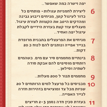
יפה וישרה כמה שאפשר..
6
ליצירת לחמניות עגולות- פותחים כל
כדור לעיגול קטן, מניחים ריבוע גבינה
ומהדקים היטב את הקצוות לצורת עיגול.
מעגלים עוד קצת בעזרת הידיים לקבלת
עיגול יפה ואחיד..
7
מניחים את הפרעצלים בתבנית מרופדת
בנייר אפייה ונותנים להם לנוח כ 20
דקות..
8
בינתיים מחממים סיר עם מים. כשהמים
רותחים מוסיפים להם אבקת סודה
לשתיה וסילאן..
9
מחממים תנור ל 200 מעלות..
10
מכניסים כל פרעצל למים הרותחים ל 20
שניות מכל צד ומוציאים בזהירות חזרה
לנייר האפייה..
11
בעזרת סכין חדה נסמן 2-3 חריצים