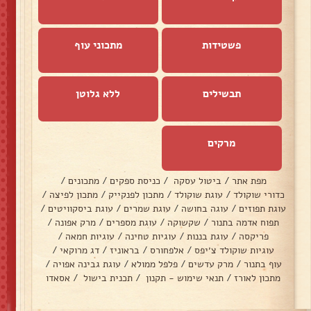
פשטידות
מתכוני עוף
תבשילים
ללא גלוטן
מרקים
מפת אתר
/
ביטול עסקה
/
כניסת ספקים
/
מתכונים
/
כדורי שוקולד
/
עוגת שוקולד
/
מתכון לפנקייק
/
מתכון לפיצה
/
עוגת תפוזים
/
עוגה בחושה
/
עוגת שמרים
/
עוגת ביסקוויטים
/
תפוח אדמה בתנור
/
שקשוקה
/
עוגת מספרים
/
מרק אפונה
/
פריקסה
/
עוגת בננות
/
עוגיות טחינה
/
עוגיות חמאה
/
עוגיות שוקולד צ׳יפס
/
אלפחורס
/
בראוניז
/
דג מרוקאי
/
עוף בתנור
/
מרק עדשים
/
פלפל ממולא
/
עוגת גבינה אפויה
/
מתכון לאורז
/
תנאי שימוש - תקנון
/
תכנית בישול
/
אסאדו