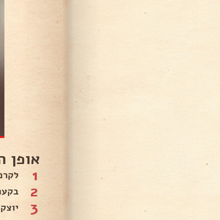
אופן ה
1
לקרם
2
בקער
3
יוצק