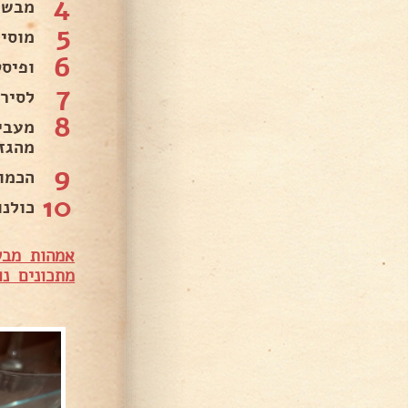
4
מבשל
5
מוסיפ
6
ופיסט
7
לסירו
8
מעבי
מהגז.
9
הכמו
10
כולנ
אמהות מבש
מתכונים נו