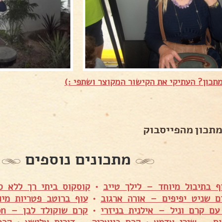
תכון? העתיקי את הקישור המקוצר ושתפי :)
מתכון מהפייסבוק
מתכונים נוספים
ף בתיבול מיוחד – לילך טייב
•
קוסקוס ביתי רך ללא ס
ם שניט יפיפים – אורה ארגוב
•
עוף ברוטב פטריות מיו
עם קרם וניל – אילנית בניזרי
•
קרם שוקולד לבן – Anya Mazon