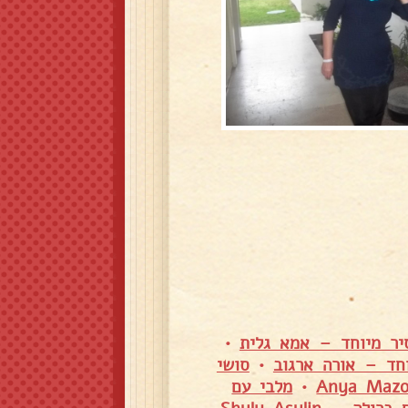
יר מיוחד – אמא גלית
•
חד – אורה ארגוב
•
סושי
•
מלבי עם