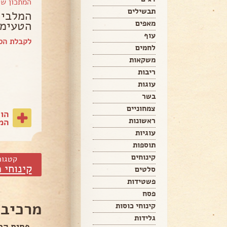
המתכון ש
תבשילים
המלבי 
הטעימי
מאפים
עוף
לקבלת הספ
לחמים
משקאות
ריבות
עוגות
בשר
צמחוניים
הו
ראשונות
המת
עוגיות
תוספות
קינוחים
קטגור
קינוחי 
סלטים
פשטידות
פסח
מרכיבי
קינוחי כוסות
גלידות
פחית קר