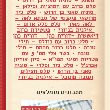
משגע – סוניה סאני בן הרוש
•
סלט כרוב עם חמוציות וסילאן –
סוניה סאני בן הרוש
•
סלט גזר
מרוקאי פיקנטי של סבתא לאה –
לאה מאיר
•
סלט סלק אדום –
אילנית בניזרי
•
פשטידת כרוב
דיאטטית -דורית כהן – דורית כהן
•
סלט כרוב עם נודלס – תילי
טובה
•
סלט כרוב מהמם – תילי
טובה
•
בשר צלי מס' 5 עם
פטריות ומיני תפו"א – סיון אוחיון
אברג׳ל
•
סלט גזר וסלרי – סוניה
סאני בן הרוש
•
סלט חצילים
וגמבה מתובל – אילנית בניזרי
מתכונים מומלצים
 צפיות
7,518 צפיות