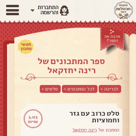
התחברות
והרשמה
אהבת את
הספר?
חפשי
מתכון
ספר המתכונים של
רינה יחזקאל
לכריכה >
לכל המתכונים >
סלטים
>
סלט כרוב עם גזר
5,123
וחמוציות
צפיות
המתכון של
רינה יחזקאל