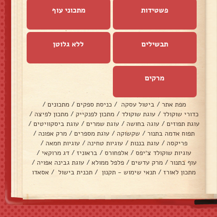
פשטידות
מתכוני עוף
תבשילים
ללא גלוטן
מרקים
מפת אתר
/
ביטול עסקה
/
כניסת ספקים
/
מתכונים
/
כדורי שוקולד
/
עוגת שוקולד
/
מתכון לפנקייק
/
מתכון לפיצה
/
עוגת תפוזים
/
עוגה בחושה
/
עוגת שמרים
/
עוגת ביסקוויטים
/
תפוח אדמה בתנור
/
שקשוקה
/
עוגת מספרים
/
מרק אפונה
/
פריקסה
/
עוגת בננות
/
עוגיות טחינה
/
עוגיות חמאה
/
עוגיות שוקולד צ׳יפס
/
אלפחורס
/
בראוניז
/
דג מרוקאי
/
עוף בתנור
/
מרק עדשים
/
פלפל ממולא
/
עוגת גבינה אפויה
/
מתכון לאורז
/
תנאי שימוש - תקנון
/
תכנית בישול
/
אסאדו