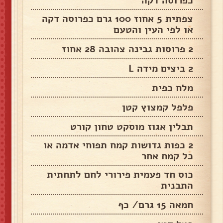
כפרוסה דקה
צפתית 5 אחוז 100 גרם כפרוסה דקה
או לפי העין והטעם
2 פרוסות גבינה צהובה 28 אחוז
2 ביצים מידה L
מלח כפית
פלפל קמצוץ קטן
תבלין אגוז מוסקט טחון קורט
2 כפות גדושות קמח תפוחי אדמה או
כל קמח אחר
כוס חד פעמית פירורי לחם לתחתית
התבנית
חמאה 15 גרם/ כף