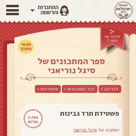
התחברות
והרשמה
אהבת את
הספר?
חפשי
מתכון
ספר המתכונים של
סיגל נוריאני
לכריכה >
לכל המתכונים >
פשטידות
>
פשטידת תרד גבינות
2,294
צפיות
המתכון של
סיגל נוריאני