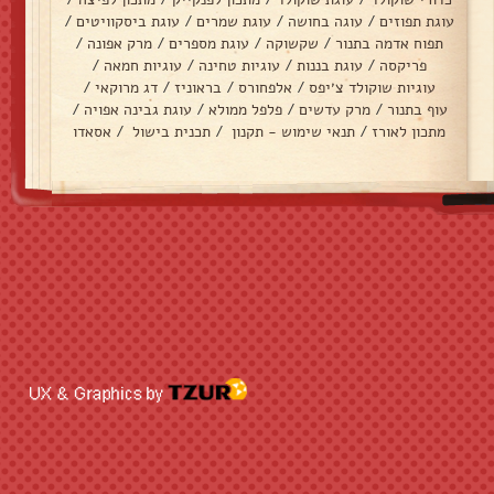
עוגת תפוזים
/
עוגה בחושה
/
עוגת שמרים
/
עוגת ביסקוויטים
/
תפוח אדמה בתנור
/
שקשוקה
/
עוגת מספרים
/
מרק אפונה
/
פריקסה
/
עוגת בננות
/
עוגיות טחינה
/
עוגיות חמאה
/
עוגיות שוקולד צ׳יפס
/
אלפחורס
/
בראוניז
/
דג מרוקאי
/
עוף בתנור
/
מרק עדשים
/
פלפל ממולא
/
עוגת גבינה אפויה
/
מתכון לאורז
/
תנאי שימוש - תקנון
/
תכנית בישול
/
אסאדו