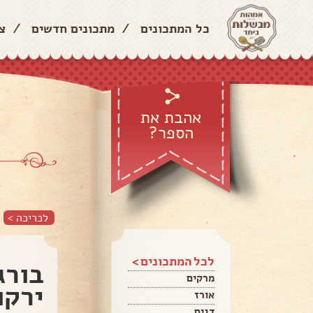
כל המתכונים
/
מתכונים חדשים
/
צ
אהבת את
הספר?
לכריכה >
לכל המתכונים >
בורג
מרקים
ירקו
אורז
דגים