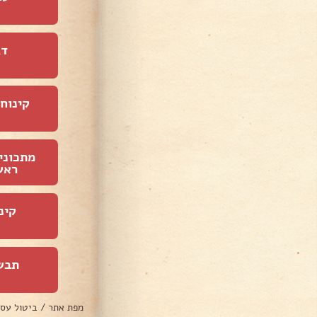
דג
קינוחי
מתכוני
ראש
קינ
תבש
מפת אתר
/
ביטול עס