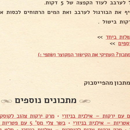
לערבב לעוד הקפצה של 5 דקות.
יף את הבורגול לערבב ואת המים הרתוחים לכסות את
לות ביחד
>>
ספים
>>
תכון? העתיקי את הקישור המקוצר ושתפי :)
מתכון מהפייסבוק
מתכונים נוספים
 עם ירקות – אילנית בניזרי
•
מרק ירקות צהוב לקוסקו
טריות – אילנית בניזרי
•
בשר צלי מס' 5 עם
•
מרק ירקות אדום לקוסקוס – אילנית בניזרי
•
סלט יר