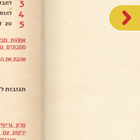
3
לתבל 
4
להוס
5
20 דקות בישול .
אמהות מבש
מתכונים נו
אהבת את המ
תגובות ל
מרק גריסים
ירקות עם א
אברג׳ל