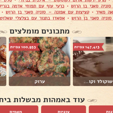
וניה סאני בן הרוש
•
כרעי עוף עם תפוחי אדמה בגרי
ה מאיר
•
קציצות עם אפונה – סוניה סאני בן הרוש
•
וניה סאני בן הרוש
•
אסאדו בתנור עם בצלצלי שאלוט 
מתכונים מומלצים
147,413 צפיות
100,953 צפיות
שוקולד וקו...
ערוק
עוד באמהות מבשלות ביח
גות
עוגיות
מאפים