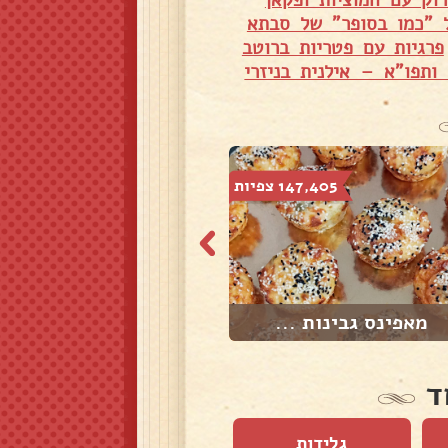
ל "כמו בסופר" של סבתא
פרגיות עם פטריות ברוטב
ותפו"א – אילנית בניזרי
147,405 צפיות
8,230 צפיות
מאפינס גבינות ...
לביבות כרובית ו...
ד
גלידות