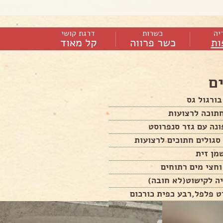
יה
כשרות
דרגת קושי
ות
כשר פרווה
קל מאוד
ם
ה לקישוט(לא חובה)
ט פלפל,רבע כפית כורכום