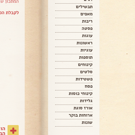
המתכון ש
תבשילים
לקבלת הספ
מאפים
ריבות
פסטה
עוגות
ראשונות
עוגיות
תוספות
קינוחים
סלטים
פשטידות
פסח
קינוחי כוסות
גלידות
אורז סוגת
ארוחות בוקר
שונות
הו
המת