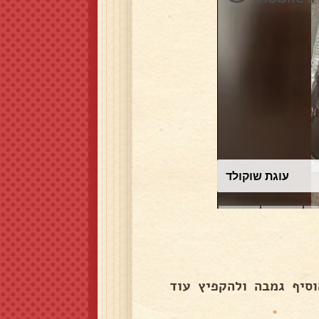
עוגת שוקולד
יץ תחילה את הבצל כ-5 דקות להוסיף גמבה ולהקפיץ עוד