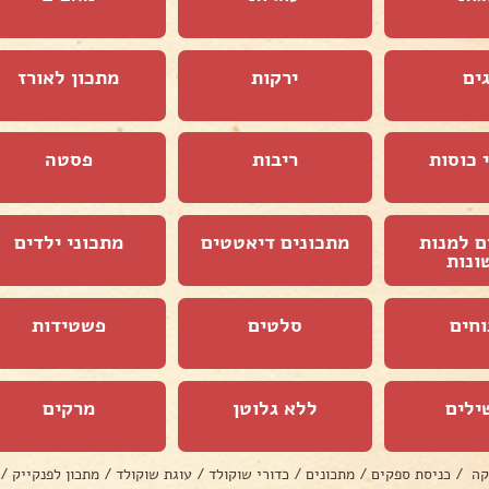
ים
ירקות
מתכון לאורז
 כוסות
ריבות
פסטה
ם למנות
מתכונים דיאטטים
מתכוני ילדים
ונות
וחים
סלטים
פשטידות
ילים
ללא גלוטן
מרקים
קה
/
כניסת ספקים
/
מתכונים
/
כדורי שוקולד
/
עוגת שוקולד
/
מתכון לפנקייק
/