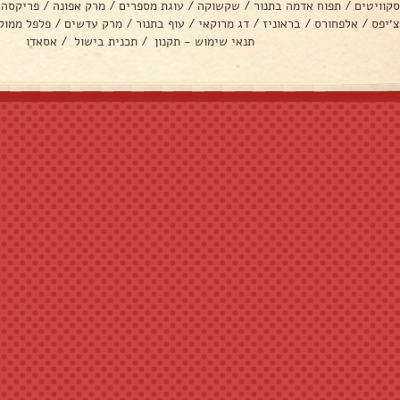
סקוויטים
/
תפוח אדמה בתנור
/
שקשוקה
/
עוגת מספרים
/
מרק אפונה
/
פריקסה
צ׳יפס
/
אלפחורס
/
בראוניז
/
דג מרוקאי
/
עוף בתנור
/
מרק עדשים
/
פלפל ממול
תנאי שימוש - תקנון
/
תכנית בישול
/
אסאדו