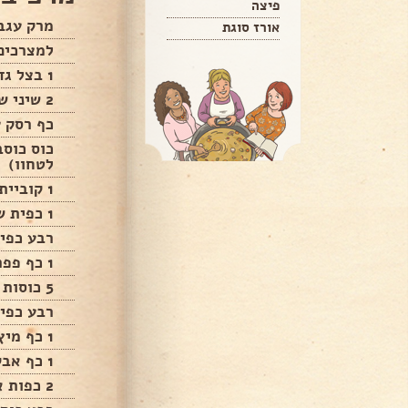
פיצה
מרק עגב
אורז סוגת
למצרכים 6 עגבניות ( לגרד במג
1 בצל גדול
2 שיני שום כתושות
כף רסק ע
כוס כוסב
לטחוו)
1 קוביית בזיליקום של קנור
1 כפית שטוחה מלח
רבע כפי
1 כף פפריקה מתוקה
5 כוסות מים רותחים
רבע כפית
1 כף מיץ לימון
1 כף אבקת בצל
2 כפות אורז בסמטי