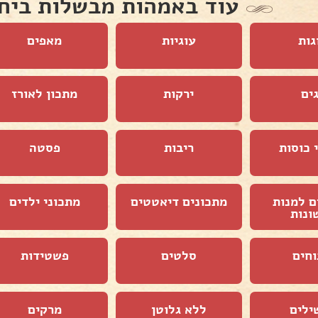
עוד באמהות מבשלות ביח
גות
עוגיות
מאפים
ים
ירקות
מתכון לאורז
 כוסות
ריבות
פסטה
ם למנות
מתכונים דיאטטים
מתכוני ילדים
ונות
וחים
סלטים
פשטידות
ילים
ללא גלוטן
מרקים