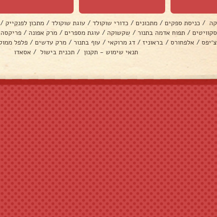
קה
/
כניסת ספקים
/
מתכונים
/
כדורי שוקולד
/
עוגת שוקולד
/
מתכון לפנקייק
/
סקוויטים
/
תפוח אדמה בתנור
/
שקשוקה
/
עוגת מספרים
/
מרק אפונה
/
פריקסה
צ׳יפס
/
אלפחורס
/
בראוניז
/
דג מרוקאי
/
עוף בתנור
/
מרק עדשים
/
פלפל ממול
תנאי שימוש - תקנון
/
תכנית בישול
/
אסאדו