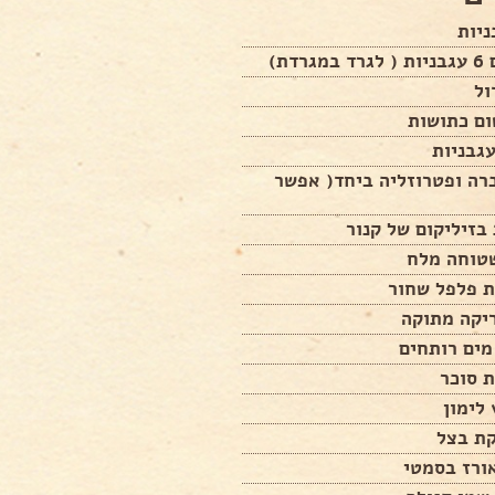
ניות
רדת)
גבניות
רה ופטרוזליה ביחד( אפשר
ת פלפל שחור
 סוכר