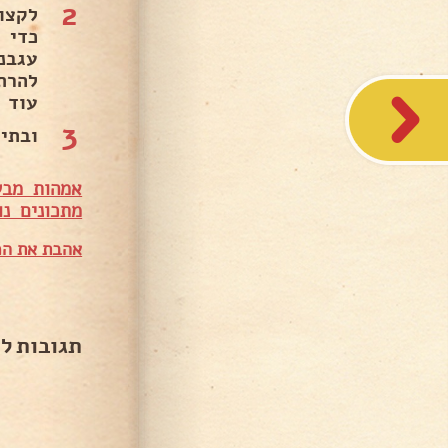
2
לקצו
עגבנ
עוד 20 דקות ..
3
ובתיא
אמהות מבש
מתכונים נו
אהבת את המ
תגובות ל