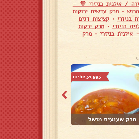
רה / אילנית בניזרי 💜 –
הרוש
•
מרק עדשים ירוקות
 בניזרי
•
קציצות דגים
ית בניזרי
•
מרק ירקות
אילנית בניזרי
•
מרק
31,995 צפיות
57,591 צפיות
מרק שעועית מושל...
מרק פתיתים קטלנ...