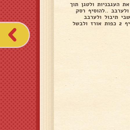
ת העגבניות ולטגן תוך
התבלנים ולערבב ..להוסיף רסק
שבי תיבול ולערבב
להרתיח ..עד שמבעבע להנמיך..למשך 20 דקות ואז להוסיף 2 כפות אורז ולבשל