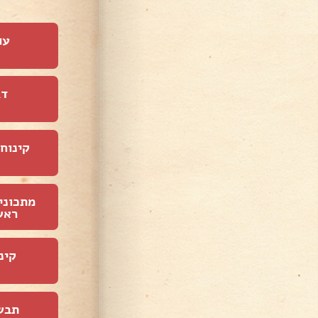
עו
דג
קינוחי
מתכוני
ראש
קינ
תבש