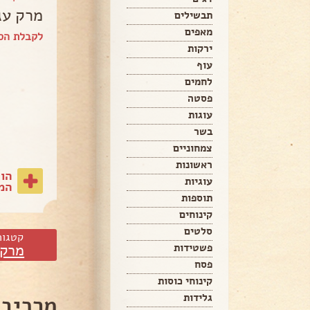
מרק עג
תבשילים
מאפים
לקבלת הס
ירקות
עוף
לחמים
פסטה
עוגות
בשר
צמחוניים
ראשונות
הו
עוגיות
המת
תוספות
קינוחים
סלטים
קטגור
מרקי
פשטידות
פסח
קינוחי כוסות
גלידות
מרכיבי