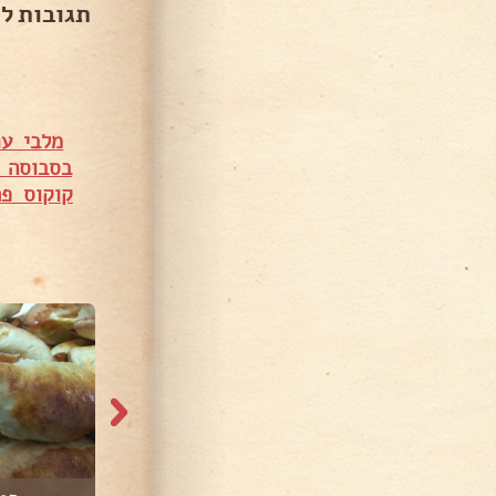
תגובות ל
מלבי ע
בסבוסה ב
קוקוס פרווה –
1,572 צפיות
7,872 צפיות