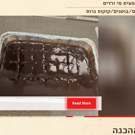
צית מי ורדים
ם/בוטנים/קוקוס גרוס
Read More
הכנה