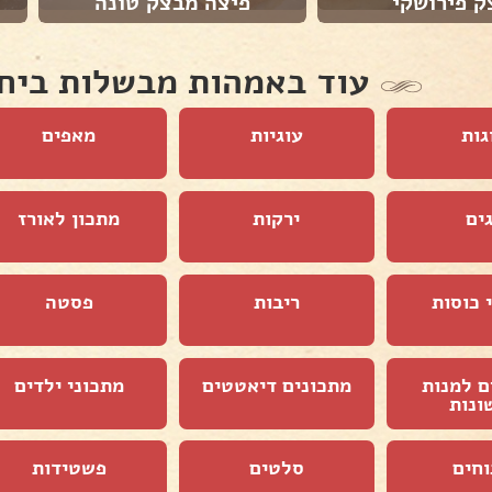
ק פירושקי
פיצה מבצק טונה
עוד באמהות מבשלות ביח
גות
עוגיות
מאפים
ים
ירקות
מתכון לאורז
 כוסות
ריבות
פסטה
ם למנות
מתכונים דיאטטים
מתכוני ילדים
ונות
וחים
סלטים
פשטידות