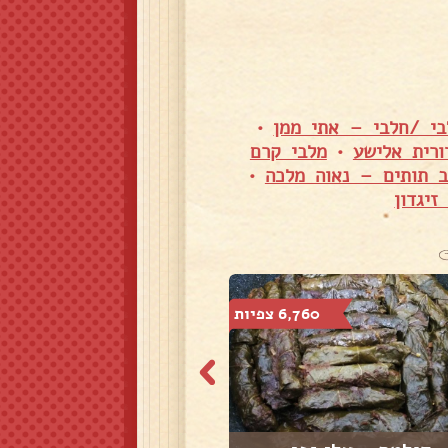
בי /חלבי – אתי ממן
•
ורית אלישע
•
מלבי קרם
ב תותים – נאוה מלכה
•
זיגדון
6,760 צפיות
3,804 צפיות