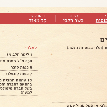
יה
כשרות
דרגת קושי
כוסות
כשר חלבי
קל מאוד
ם
למלבי
1 ליטר חלב 3%
250 מ”ל שמנת מתוקה 38%
5 כפות סוכר
7 כפות קונפלור
20 טיפות תמצית 
בהתאם לחברה והסו
בשל חברת מימונס 
למטה)
סירופ למלבי או פטל מהול עם 2