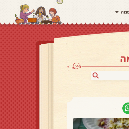
שמה
ה