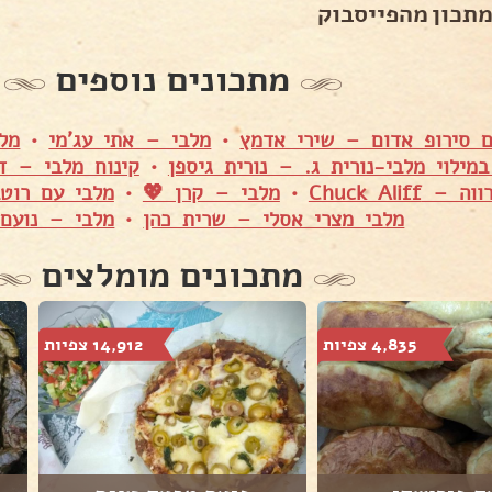
מתכון מהפייסבוק
מתכונים נוספים
ם סירופ אדום – שירי אדמץ
•
מלבי – אתי עג'מי
•
מל
מילוי מלבי-נורית ג. – נורית גיספן
•
קינוח מלבי – ד
 Chuck Aliff
•
מלבי – קרן 💖
•
מלבי עם רוט
מלבי מצרי אסלי – שרית כהן
•
מלבי – נועם 
מתכונים מומלצים
4,835 צפיות
14,912 צפיות