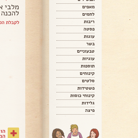
מלבי א
מאפים
להכנה 
לחמים
ריבות
לקבלת הס
פסטה
עוגות
בשר
טבעוניים
עוגיות
תוספות
קינוחים
סלטים
פשטידות
קינוחי כוסות
גלידות
פיצה
הו
המת