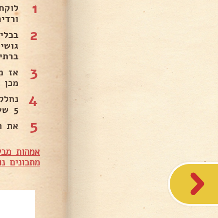
1
לוקח
ורדי
2
בכלי
גושי
ברתי
3
אז מ
מכן ל
4
5 שעות.
5
את ה
אמהות מבש
מתכונים נו