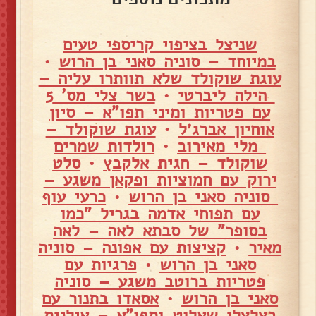
שניצל בציפוי קריספי טעים
במיוחד – סוניה סאני בן הרוש
•
עוגת שוקולד שלא תוותרו עליה –
הילה ליברטי
•
בשר צלי מס' 5
עם פטריות ומיני תפו"א – סיון
אוחיון אברג׳ל
•
עוגת שוקולד –
מלי מאירוב
•
רולדות שמרים
שוקולד – חגית אלקבץ
•
סלט
ירוק עם חמוציות ופקאן משגע –
סוניה סאני בן הרוש
•
כרעי עוף
עם תפוחי אדמה בגריל "כמו
בסופר" של סבתא לאה – לאה
מאיר
•
קציצות עם אפונה – סוניה
סאני בן הרוש
•
פרגיות עם
פטריות ברוטב משגע – סוניה
סאני בן הרוש
•
אסאדו בתנור עם
בצלצלי שאלוט ותפו"א – אילנית