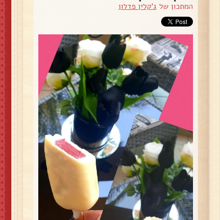
המתכון של
ג'קלין פדלון