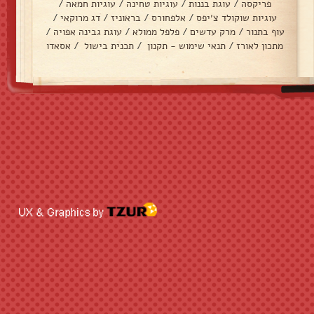
פריקסה
/
עוגת בננות
/
עוגיות טחינה
/
עוגיות חמאה
/
עוגיות שוקולד צ׳יפס
/
אלפחורס
/
בראוניז
/
דג מרוקאי
/
עוף בתנור
/
מרק עדשים
/
פלפל ממולא
/
עוגת גבינה אפויה
/
מתכון לאורז
/
תנאי שימוש - תקנון
/
תכנית בישול
/
אסאדו