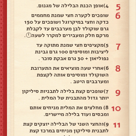
5
4)אופן הכנת הבלילה של מגנום.
6
שופכים לקערה חצי שמנת מחממים
כדקה וחצי במיקרוגל ושופכים על 150
גרם שוקולד לבן מערבבים עד לקבלת
מרקם חלק ומעבירים למקרר לשעה🕛.
7
5)מקציפים חצי שמנת מתוקה עד
ליציבות ומוסיפים 100 גרם גבינת
נפוליאון + 30 גרם אבקת סוכר .
8
6)אחרי שעה מוציאים את התערובת
השוקולד ומוסיפים אותה לקצפת
ומערבבים היטב .
9
7)שופכים קצת בלילה לתבניות סיליקון
יותר גדול מהתבנית של המלית .
10
8) מחלצים את המלית מניחים אותם
ומכסים ועוד בלילה מיישרים.
11
9)והחצי השני של הבלילה יוצקים קצת
לתבנית סיליקון מניחים במרכז קצת