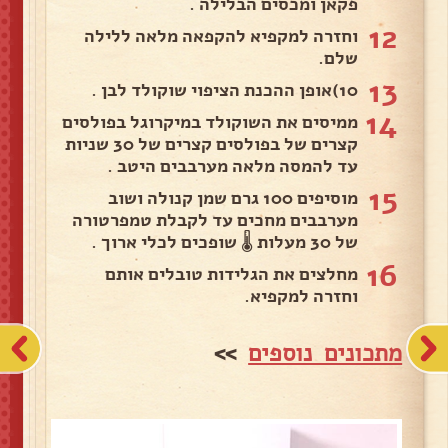
פקאן ומכסים הבלילה .
12
וחזרה למקפיא להקפאה מלאה ללילה
שלם.
13
10)אופן ההכנת הציפוי שוקולד לבן .
14
ממיסים את השוקולד במיקרוגל בפולסים
קצרים של בפולסים קצרים של 30 שניות
עד להמסה מלאה מערבבים היטב .
15
מוסיפים 100 גרם שמן קנולה ושוב
מערבבים מחכים עד לקבלת טמפרטורה
של 30 מעלות 🌡 שופכים לכלי ארוך .
16
מחלצים את הגלידות טובלים אותם
וחזרה למקפיא.
מתכונים נוספים
>>