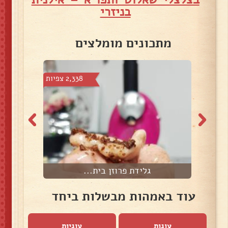
בניזרי
מתכונים מומלצים
צפיות
2,338 צפיות
גלידת פרוזן בית...
עוד באמהות מבשלות ביחד
עוגות
עוגיות