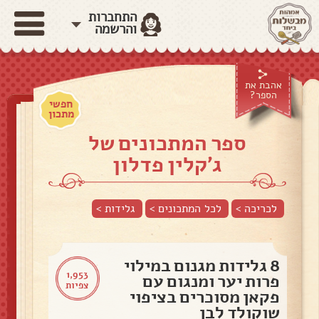
התחברות
והרשמה
אהבת את
הספר?
חפשי
מתכון
ספר המתכונים של
ג'קלין פדלון
לכריכה >
לכל המתכונים >
גלידות
>
8 גלידות מגנום במילוי
1,953
פרות יער ומנגום עם
צפיות
פקאן מסוכרים בציפוי
שוקולד לבן