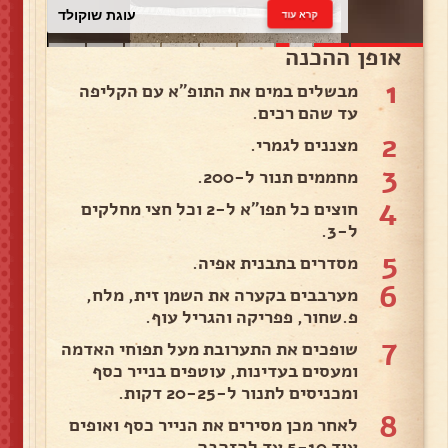
עוגת שוקולד
קרא עוד
אופן ההכנה
1
מבשלים במים את התופ״א עם הקליפה
עד שהם רכים.
2
מצננים לגמרי.
3
מחממים תנור ל-200.
4
חוצים כל תפו״א ל-2 וכל חצי מחלקים
ל-3.
5
מסדרים בתבנית אפיה.
6
מערבבים בקערה את השמן זית, מלח,
פ.שחור, פפריקה והגריל עוף.
7
שופכים את התערובת מעל תפוחי האדמה
ומעסים בעדינות, עוטפים בנייר כסף
ומכניסים לתנור ל-20-25 דקות.
8
לאחר מכן מסירים את הנייר כסף ואופים
עוד 5-10 עד להזהבה.