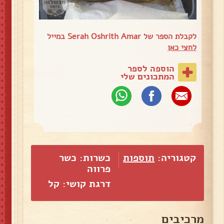
לקבלת הספר של Serah Oshrith Amar במייל
לחצי כאן
הוספה לספר
המתכונים שלי
קטגוריה:
תוספות
כשרות: כשר
פרווה
דרגת קושי: קל
מרכיבים