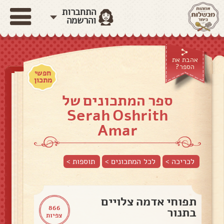
התחברות
והרשמה
אהבת את
הספר?
חפשי
מתכון
ספר המתכונים של
Serah Oshrith
Amar
לכריכה >
לכל המתכונים >
תוספות
>
תפוחי אדמה צלויים
866
בתנור
צפיות