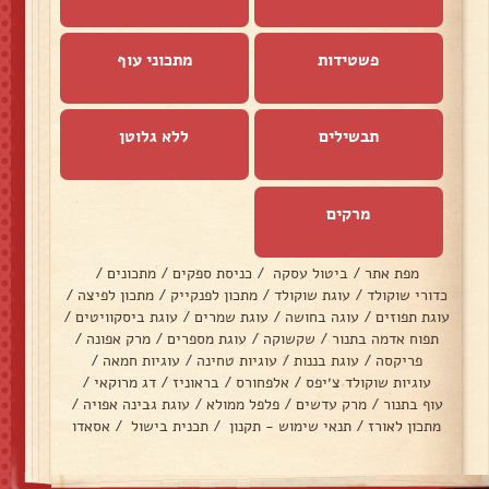
פשטידות
מתכוני עוף
תבשילים
ללא גלוטן
מרקים
מפת אתר
/
ביטול עסקה
/
כניסת ספקים
/
מתכונים
/
כדורי שוקולד
/
עוגת שוקולד
/
מתכון לפנקייק
/
מתכון לפיצה
/
עוגת תפוזים
/
עוגה בחושה
/
עוגת שמרים
/
עוגת ביסקוויטים
/
תפוח אדמה בתנור
/
שקשוקה
/
עוגת מספרים
/
מרק אפונה
/
פריקסה
/
עוגת בננות
/
עוגיות טחינה
/
עוגיות חמאה
/
עוגיות שוקולד צ׳יפס
/
אלפחורס
/
בראוניז
/
דג מרוקאי
/
עוף בתנור
/
מרק עדשים
/
פלפל ממולא
/
עוגת גבינה אפויה
/
מתכון לאורז
/
תנאי שימוש - תקנון
/
תכנית בישול
/
אסאדו