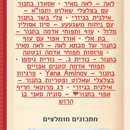
לאה – לאה מאיר
•
אסאדו בתנור
עם בצלצלי שאלוט ותפו"א –
אילנית בניזרי
•
צלי בשר בתנור
עם ניחוח משגעעע – סיון אסולין
מלול
•
עוף ותפוחי אדמה בתנור –
בת אלי
•
אורז אפוי עם עוף
בתנור של סבתא לאה – לאה מאיר
•
פרוסות תפוחי אדמה ובטטה
בתנור - נורית ג. – נורית גיספן
•
תפוחי אדמה קטנים אפויים
בתנור – Yana Aminov
•
פרגיות
בצלצלי שאלוט ופטריות בתנור –
אילנית בניזרי
•
דג מרוקאי חריף
אפוי בתנור❤ – סוניה סאני בן
הרוש
מתכונים מומלצים