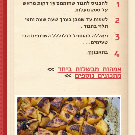
1
להכניס לתנור שחוממם 15 דקות מראש
על 200 מעלות.
2
לאפות עד שמכן בערך שעה שעה וחצי
תלוי בתנור .
3
ויאללה להתחיל לזלוללל השרופים הכי
טעימים... .
4
בתאבוןןן.
אמהות מבשלות ביחד
>>
מתכונים נוספים
>>