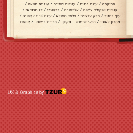
פריקסה
/
עוגת בננות
/
עוגיות טחינה
/
עוגיות חמאה
/
עוגיות שוקולד צ׳יפס
/
אלפחורס
/
בראוניז
/
דג מרוקאי
/
עוף בתנור
/
מרק עדשים
/
פלפל ממולא
/
עוגת גבינה אפויה
/
מתכון לאורז
/
תנאי שימוש - תקנון
/
תכנית בישול
/
אסאדו