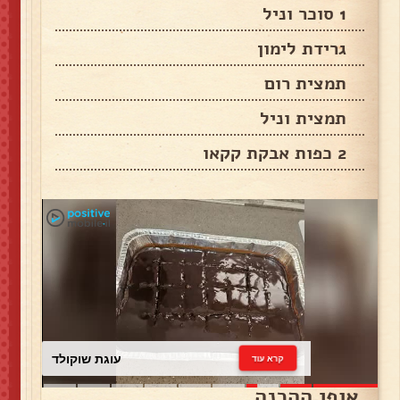
1 סוכר וניל
גרידת לימון
תמצית רום
תמצית וניל
2 כפות אבקת קקאו
עוגת שוקולד
קרא עוד
אופן ההכנה