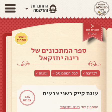
התחברות
והרשמה
אהבת את
הספר?
חפשי
מתכון
ספר המתכונים של
רינה יחזקאל
לכריכה >
לכל המתכונים >
עוגות
>
עוגת קייק בשני צבעים
524
צפיות
המתכון של
רינה יחזקאל