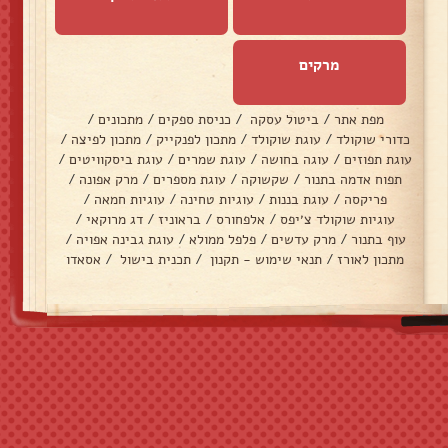
מרקים
מפת אתר
/
ביטול עסקה
/
כניסת ספקים
/
מתכונים
/
כדורי שוקולד
/
עוגת שוקולד
/
מתכון לפנקייק
/
מתכון לפיצה
/
עוגת תפוזים
/
עוגה בחושה
/
עוגת שמרים
/
עוגת ביסקוויטים
/
תפוח אדמה בתנור
/
שקשוקה
/
עוגת מספרים
/
מרק אפונה
/
פריקסה
/
עוגת בננות
/
עוגיות טחינה
/
עוגיות חמאה
/
עוגיות שוקולד צ׳יפס
/
אלפחורס
/
בראוניז
/
דג מרוקאי
/
עוף בתנור
/
מרק עדשים
/
פלפל ממולא
/
עוגת גבינה אפויה
/
מתכון לאורז
/
תנאי שימוש - תקנון
/
תכנית בישול
/
אסאדו